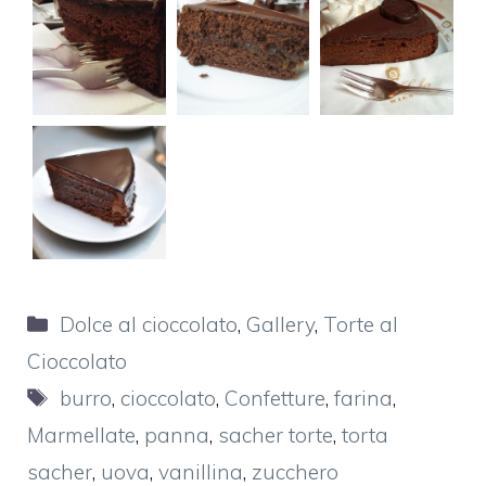
Categorie
Dolce al cioccolato
,
Gallery
,
Torte al
Cioccolato
Tag
burro
,
cioccolato
,
Confetture
,
farina
,
Marmellate
,
panna
,
sacher torte
,
torta
sacher
,
uova
,
vanillina
,
zucchero