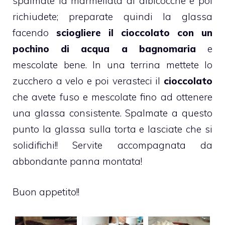
spalmate la
marmellata
di albicocche e poi
richiudete; preparate quindi la
glassa
facendo
sciogliere il
cioccolato
con un
pochino di acqua a bagnomaria
e
mescolate bene. In una terrina mettete lo
zucchero a velo e poi verasteci il
cioccolato
che avete fuso e mescolate fino ad ottenere
una glassa consistente. Spalmate a questo
punto la glassa sulla torta e lasciate che si
solidifichi!! Servite accompagnata da
abbondante panna montata!
Buon appetito!!