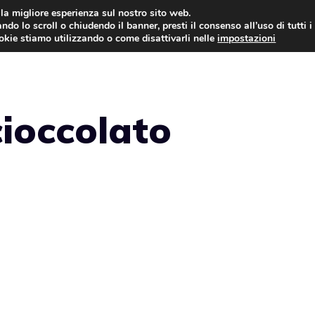
i la migliore esperienza sul nostro sito web.
ndo lo scroll o chiudendo il banner, presti il consenso all’uso di tutti i
ookie stiamo utilizzando o come disattivarli nelle
impostazioni
TORTE AL CIOCCOLATO
TORTE CLASSICHE
cioccolato