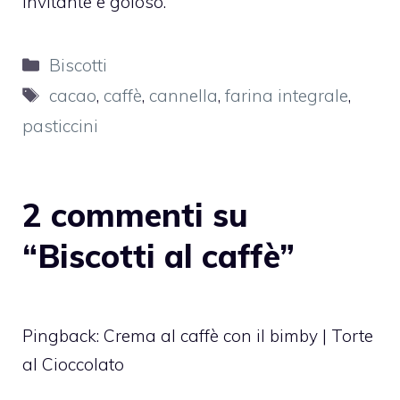
invitante e goloso.
Categorie
Biscotti
Tag
cacao
,
caffè
,
cannella
,
farina integrale
,
pasticcini
2 commenti su
“Biscotti al caffè”
Pingback:
Crema al caffè con il bimby | Torte
al Cioccolato