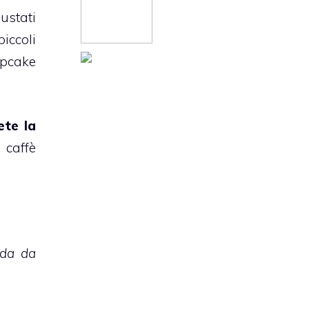
ustati
iccoli
pcake
ete la
 caffè
ida da