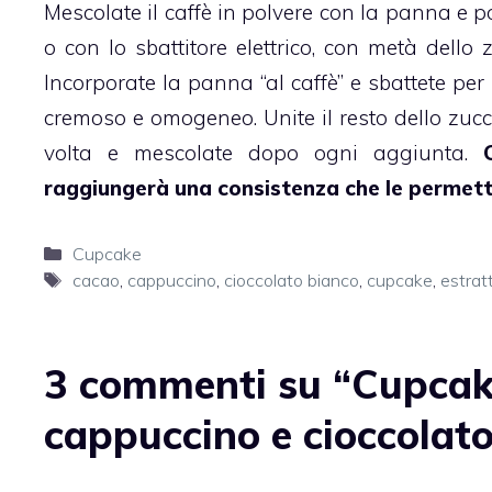
Mescolate il caffè in polvere con la panna e po
o con lo sbattitore elettrico, con metà dello 
Incorporate la panna “al caffè” e sbattete pe
cremoso e omogeneo. Unite il resto dello zucc
volta e mescolate dopo ogni aggiunta.
raggiungerà una consistenza che le permette
Categorie
Cupcake
Tag
cacao
,
cappuccino
,
cioccolato bianco
,
cupcake
,
estratt
3 commenti su “Cupcake
cappuccino e cioccolat