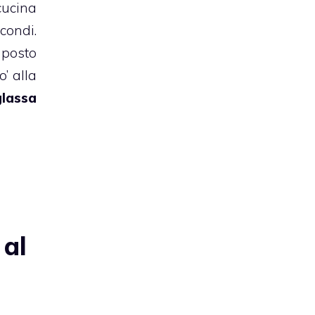
 cucina
condi.
mposto
’ alla
lassa
 al