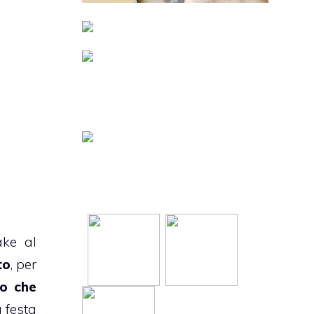
ake al
to
, per
to che
 festa