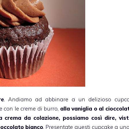
re
. Andiamo ad abbinare a un delizioso
cupc
e con le
creme di burro
,
alla vaniglia o al cioccola
a crema da colazione, possiamo così dire, vis
cioccolato bianco
. Presentate questi
cupcake
a una