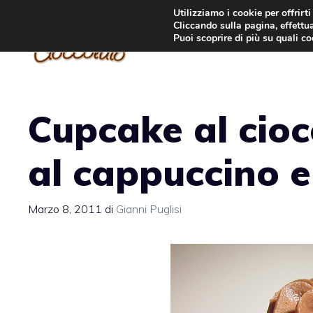
Vai
Utilizziamo i cookie per offrirt
Cliccando sulla pagina, effettua
al
Puoi scoprire di più su quali c
contenuto
Cupcake al cioc
al cappuccino e
Marzo 8, 2011
di
Gianni Puglisi