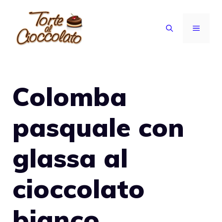
Vai
al
MENU
contenuto
Colomba
pasquale con
glassa al
cioccolato
bianco