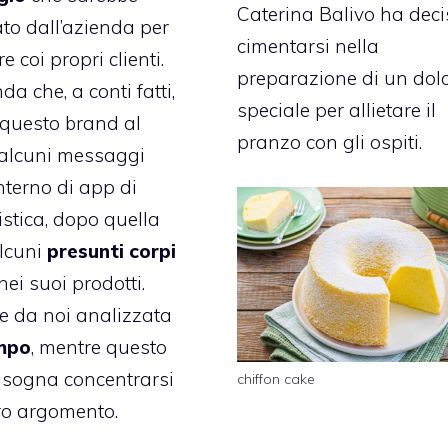
Caterina Balivo ha deci
ato dall’azienda per
cimentarsi nella
e coi propri clienti.
preparazione di un dol
a che, a conti fatti,
speciale per allietare il
questo brand al
pranzo con gli ospiti.
 alcuni messaggi
’interno di app di
tica, dopo quella
lcuni
presunti corpi
nei suoi prodotti.
e da noi analizzata
mpo
, mentre questo
isogna concentrarsi
chiffon cake
ro argomento.