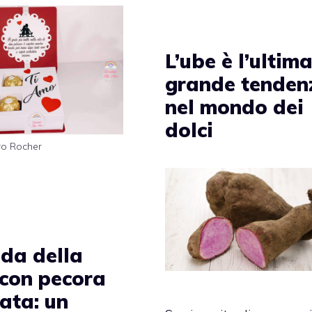
L’ube è l’ultim
grande tenden
nel mondo dei
dolci
ro Rocher
da della
 con pecora
zata: un