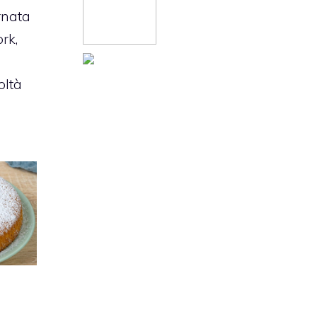
rnata
rk,
oltà