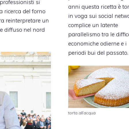
rofessionisti si
anni questa ricetta è to
 ricerca del forno
in voga sui social netwo
era reinterpretare un
complice un latente
te diffuso nel nord
parallelismo tra le diffic
economiche odierne e i
periodi bui del passato.
torta all’acqua