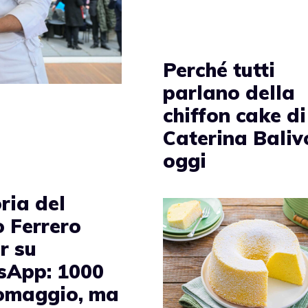
Perché tutti
parlano della
chiffon cake di
Caterina Baliv
oggi
ria del
o Ferrero
r su
App: 1000
 omaggio, ma