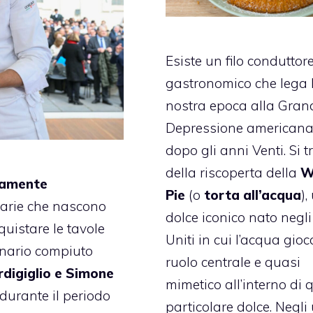
Esiste un filo conduttor
gastronomico che lega 
nostra epoca alla Gran
Depressione american
dopo gli anni Venti. Si t
della riscoperta della
W
idamente
Pie
(o
torta all’acqua
),
inarie che nascono
dolce iconico nato negli
quistare le tavole
Uniti in cui l’acqua gio
inario compiuto
ruolo centrale e quasi
rdigiglio e Simone
mimetico all’interno di 
durante il periodo
particolare dolce. Negli 