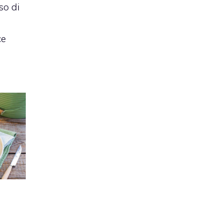
so di
ce