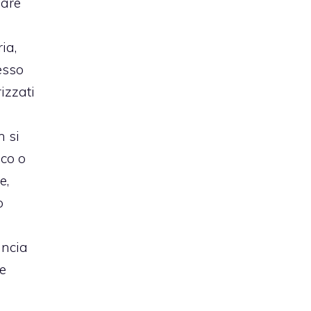
iare
ia,
esso
izzati
n si
ico o
e,
o
uncia
e