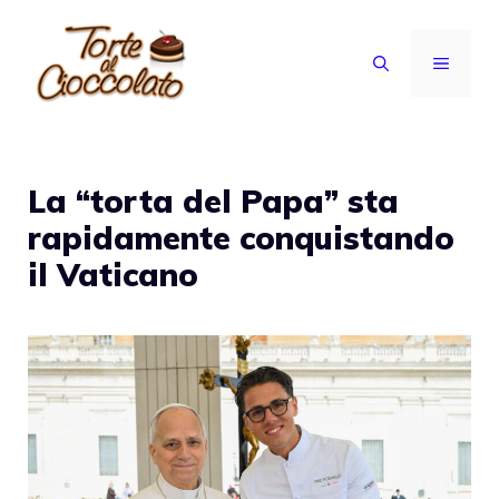
Vai
al
MENU
contenuto
La “torta del Papa” sta
rapidamente conquistando
il Vaticano