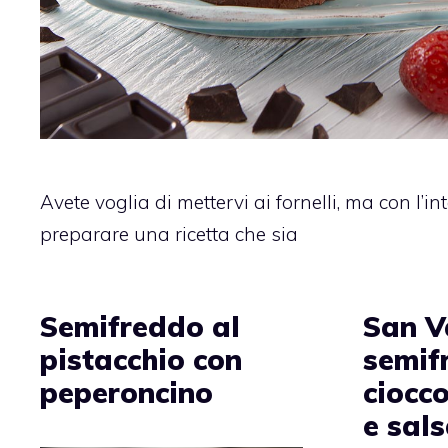
Avete voglia di mettervi ai fornelli, ma con l’in
preparare una ricetta che sia
Semifreddo al
San V
pistacchio con
semif
peperoncino
ciocc
e sals