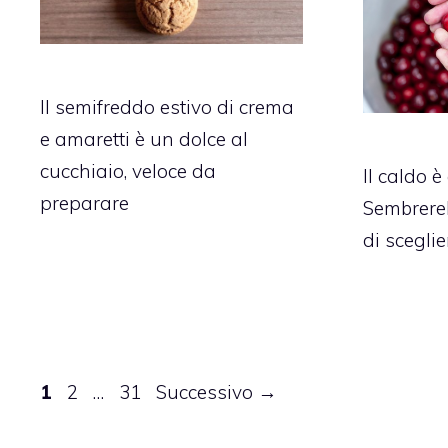
Il semifreddo estivo di crema
e amaretti è un dolce al
cucchiaio, veloce da
Il caldo è
preparare
Sembrerebb
di sceglie
Pagina
Pagina
Pagina
1
2
…
31
Successivo
→