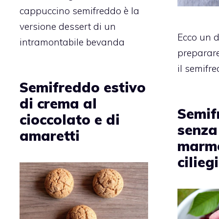
cappuccino semifreddo è la
versione dessert di un
Ecco un d
intramontabile bevanda
preparare
il semifre
Semifreddo estivo
di crema al
Semif
cioccolato e di
senza
amaretti
marme
cilieg