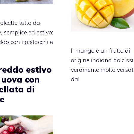
olcetto tutto da
, semplice ed estivo:
ddo con i pistacchi e
Il mango è un frutto di
origine indiana dolciss
reddo estivo
veramente molto versati
 uova con
dal
llata di
ie