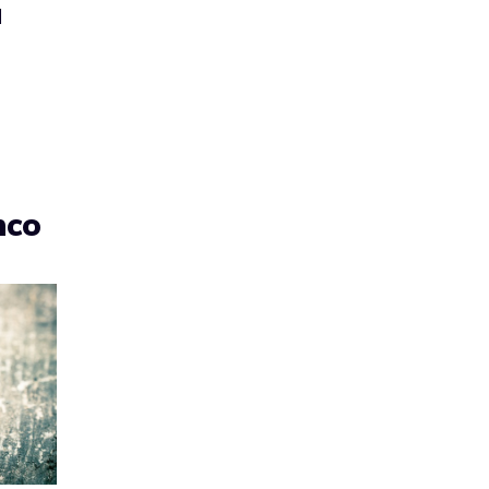
l
nco