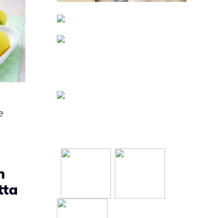
e
n
tta