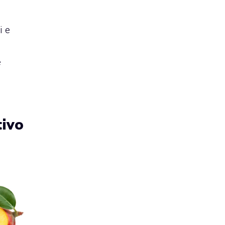
i e
e
tivo