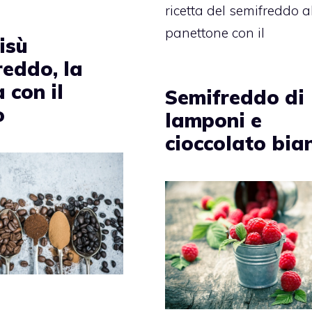
ricetta del semifreddo a
panettone con il
isù
reddo, la
a con il
Semifreddo di
o
lamponi e
cioccolato bia