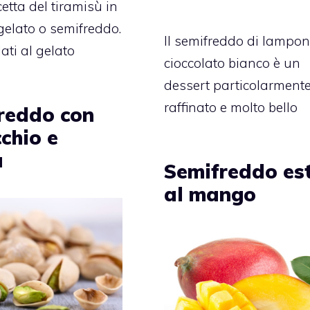
cetta del tiramisù in
gelato o semifreddo.
Il semifreddo di lampon
ati al gelato
cioccolato bianco è un
dessert particolarment
raffinato e molto bello
reddo con
chio e
a
Semifreddo es
al mango