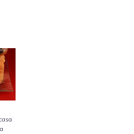
 casa
La