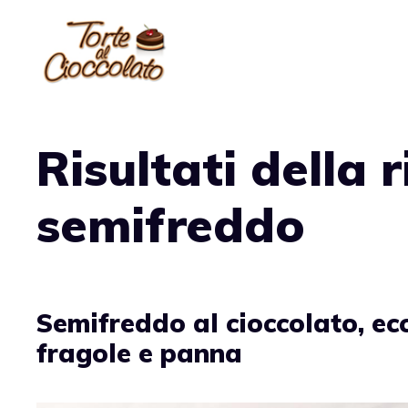
Vai
al
contenuto
Risultati della 
semifreddo
Semifreddo al cioccolato, ec
fragole e panna