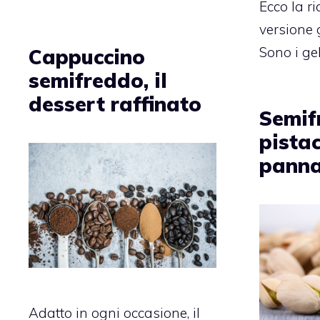
Ecco la ri
versione 
Sono i gel
Cappuccino
semifreddo, il
dessert raffinato
Semif
pistac
pann
Adatto in ogni occasione, il