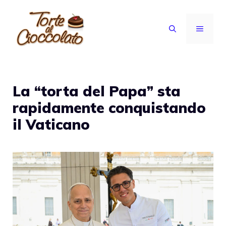
Vai
al
MENU
contenuto
La “torta del Papa” sta
rapidamente conquistando
il Vaticano