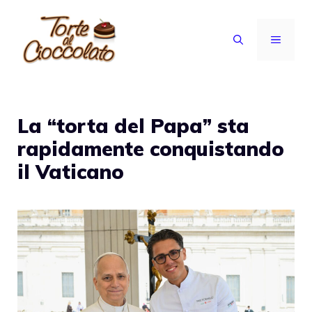
Vai
al
MENU
contenuto
La “torta del Papa” sta
rapidamente conquistando
il Vaticano