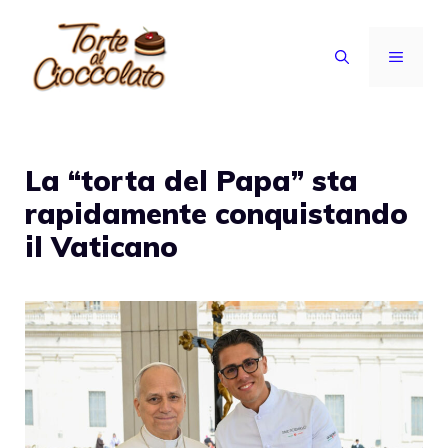
Vai
al
MENU
contenuto
La “torta del Papa” sta
rapidamente conquistando
il Vaticano