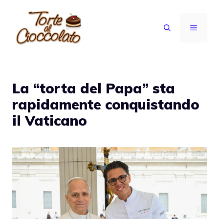
Vai
al
MENU
contenuto
La “torta del Papa” sta
rapidamente conquistando
il Vaticano