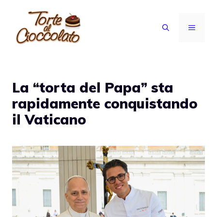
Vai
al
MENU
contenuto
La “torta del Papa” sta
rapidamente conquistando
il Vaticano