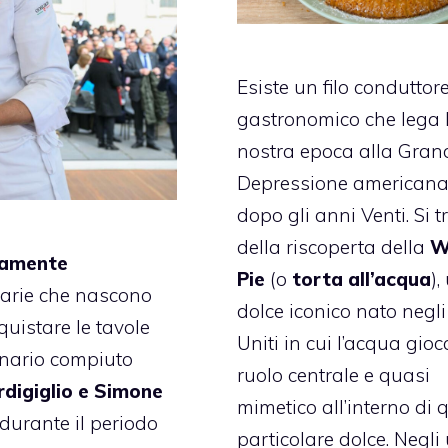
Esiste un filo conduttor
gastronomico che lega 
nostra epoca alla Gran
Depressione american
dopo gli anni Venti. Si t
della riscoperta della
W
idamente
Pie
(o
torta all’acqua
),
inarie che nascono
dolce iconico nato negli
quistare le tavole
Uniti in cui l’acqua gio
inario compiuto
ruolo centrale e quasi
rdigiglio e Simone
mimetico all’interno di 
durante il periodo
particolare dolce. Negli 