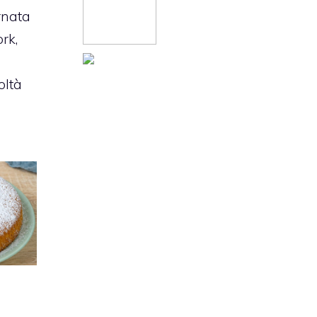
rnata
rk,
oltà