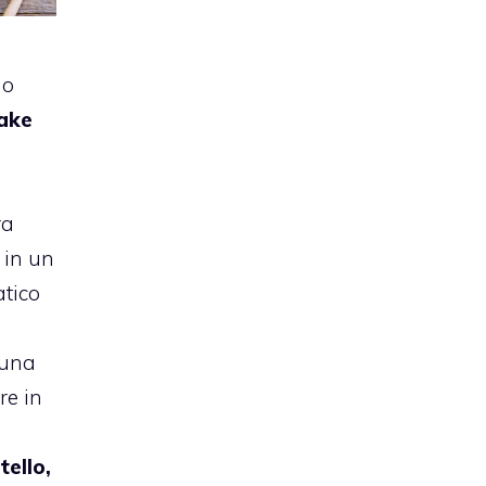
do
cake
ra
 in un
tico
 una
re in
tello,