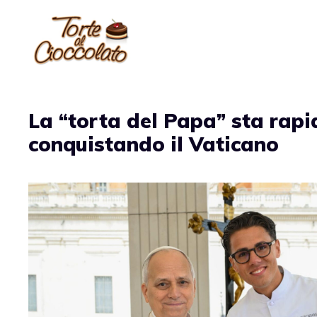
Vai
al
contenuto
La “torta del Papa” sta rap
conquistando il Vaticano