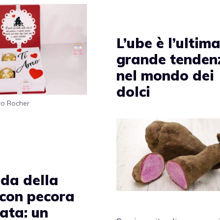
L’ube è l’ultim
grande tenden
nel mondo dei
dolci
ro Rocher
da della
 con pecora
zata: un