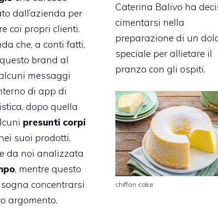
Caterina Balivo ha deci
ato dall’azienda per
cimentarsi nella
e coi propri clienti.
preparazione di un dol
a che, a conti fatti,
speciale per allietare il
questo brand al
pranzo con gli ospiti.
 alcuni messaggi
’interno di app di
tica, dopo quella
lcuni
presunti corpi
nei suoi prodotti.
e da noi analizzata
mpo
, mentre questo
isogna concentrarsi
chiffon cake
ro argomento.