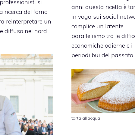
rofessionisti si
anni questa ricetta è to
 ricerca del forno
in voga sui social netwo
era reinterpretare un
complice un latente
te diffuso nel nord
parallelismo tra le diffic
economiche odierne e i
periodi bui del passato.
torta all’acqua