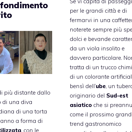
Se vi capita di passegg
fondimento
per le grandi città e di
ito
fermarvi in una caffetter
noterete sempre più sp
dolci e bevande caratter
da un viola insolito e
davvero particolare. No
tratta di un trucco chim
di un colorante artificial
bensì dell’
ube
, un tuber
i più distante dallo
originario del
Sud-est
o di una diva
asiatico
che si preann
iana di una torta
come il prossimo grand
eanno a forma di
trend gastronomico
ilizzata
, con le