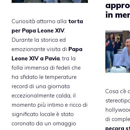
appro
in mer
Curiosità attorno alla
torta
per Papa Leone XIV
.
Durante la storica ed
emozionante visita di
Papa
Leone XIV a Pavia
, tra la
folla immensa di fedeli che
ha sfidato le temperature
record di una giornata
Cosa c’è d
eccezionalmente calda, il
stereotip
momento più intimo e ricco di
hollywood
significato locale è stato
di compl
coronato da un omaggio
pecora st