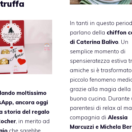
truffa
In tanti in questo perio
parlano della
chiffon 
di Caterina Balivo
. Un
semplice momento di
spensieratezza estiva t
amiche si è trasformato
piccolo fenomeno media
grazie alla magia della
olando moltissimo
buona cucina. Durante
App, ancora oggi
parentesi di relax al ma
la storia del regalo
compagnia di
Alessia
Rocher
, in merito ad
Marcuzzi e Michela Ber
gio
che sarebbe