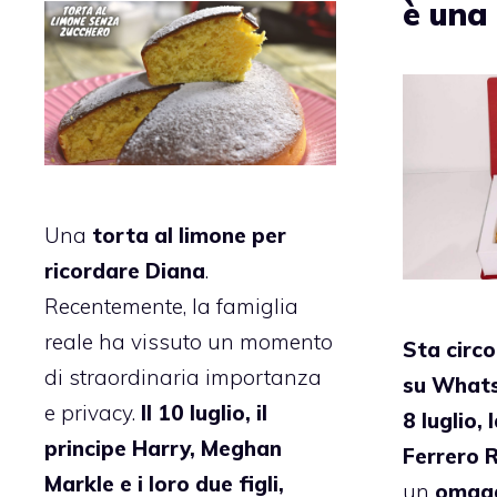
è una 
Una
torta al limone per
ricordare Diana
.
Recentemente, la famiglia
reale ha vissuto un momento
Sta circ
di straordinaria importanza
su Whats
e privacy.
Il 10 luglio, il
8 luglio, 
principe Harry, Meghan
Ferrero 
Markle e i loro due figli,
un
omag