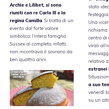
Archie e Lilibet, si sono
stato ide
riuniti con re Carlo III e la
festeggiar
regina Camilla
. Si tratta di un
Una vicend
evento dal forte valore
richiama 
simbolico: l’intera famiglia
centro di
Sussex al completo, infatti,
virali all
non incontrava il sovrano da
messaggis
ben quattro anni.
relativa a
estranei
Situazion
a suo te
venerdì b
su un alt