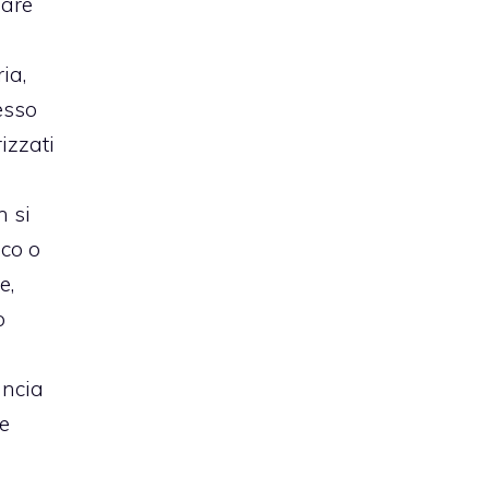
iare
ia,
esso
izzati
n si
ico o
e,
o
uncia
e