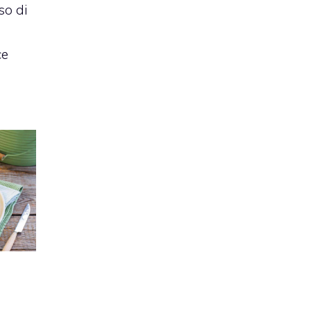
so di
ce