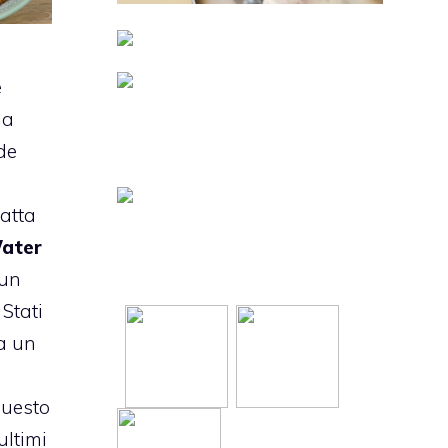
e
la
de
a
ratta
ater
 un
 Stati
ca un
questo
ultimi