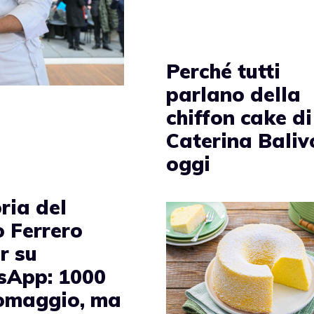
Perché tutti
parlano della
chiffon cake di
Caterina Baliv
oggi
ria del
o Ferrero
r su
App: 1000
 omaggio, ma