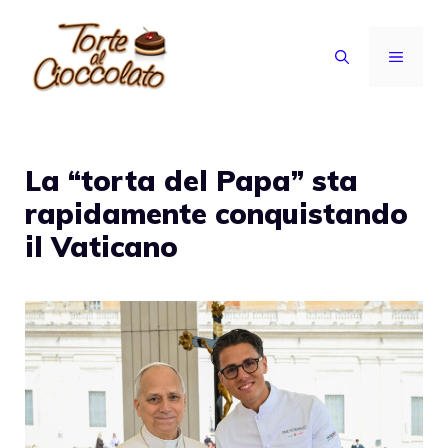
Vai
al
MENU
contenuto
La “torta del Papa” sta
rapidamente conquistando
il Vaticano