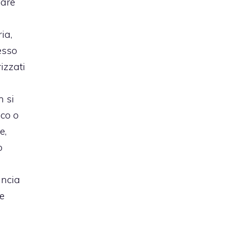
iare
ia,
esso
izzati
n si
ico o
e,
o
uncia
e