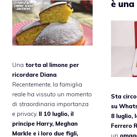
è una 
Una
torta al limone per
ricordare Diana
.
Recentemente, la famiglia
reale ha vissuto un momento
Sta circ
di straordinaria importanza
su Whats
e privacy.
Il 10 luglio, il
8 luglio, 
principe Harry, Meghan
Ferrero 
Markle e i loro due figli,
un
omag