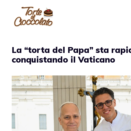
Vai
al
contenuto
La “torta del Papa” sta rap
conquistando il Vaticano