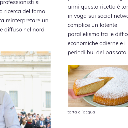
rofessionisti si
anni questa ricetta è to
 ricerca del forno
in voga sui social netwo
era reinterpretare un
complice un latente
te diffuso nel nord
parallelismo tra le diffic
economiche odierne e i
periodi bui del passato.
torta all’acqua