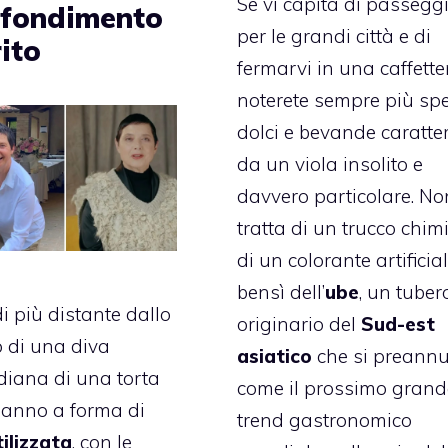
Se vi capita di passegg
fondimento
per le grandi città e di
ito
fermarvi in una caffetter
noterete sempre più sp
dolci e bevande caratter
da un viola insolito e
davvero particolare. No
tratta di un trucco chim
di un colorante artificial
bensì dell’
ube
, un tuber
i più distante dallo
originario del
Sud-est
o di una diva
asiatico
che si preann
iana di una torta
come il prossimo grand
eanno a forma di
trend gastronomico
ilizzata
, con le