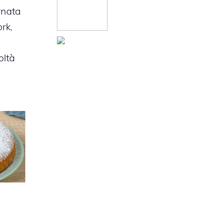
rnata
rk,
oltà