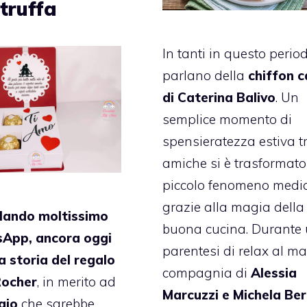
truffa
In tanti in questo perio
parlano della
chiffon 
di Caterina Balivo
. Un
semplice momento di
spensieratezza estiva t
amiche si è trasformato
piccolo fenomeno media
grazie alla magia della
olando moltissimo
buona cucina. Durante
App, ancora oggi
parentesi di relax al ma
la storia del regalo
compagnia di
Alessia
Rocher
, in merito ad
Marcuzzi e Michela Ber
gio
che sarebbe