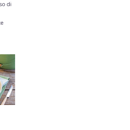
so di
ce