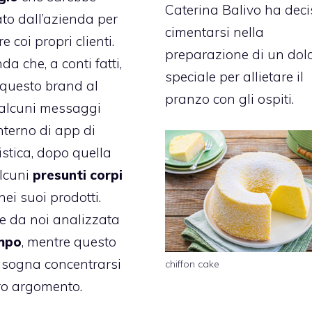
Caterina Balivo ha deci
ato dall’azienda per
cimentarsi nella
e coi propri clienti.
preparazione di un dol
a che, a conti fatti,
speciale per allietare il
questo brand al
pranzo con gli ospiti.
 alcuni messaggi
’interno di app di
tica, dopo quella
lcuni
presunti corpi
nei suoi prodotti.
e da noi analizzata
mpo
, mentre questo
isogna concentrarsi
chiffon cake
ro argomento.