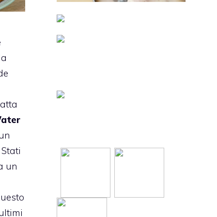
e
la
de
a
ratta
ater
 un
 Stati
ca un
questo
ultimi