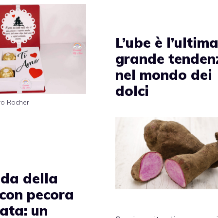
L’ube è l’ultim
grande tenden
nel mondo dei
dolci
ro Rocher
da della
 con pecora
zata: un