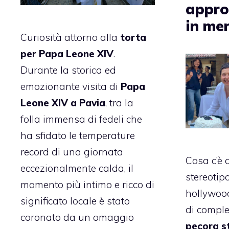
appro
in mer
Curiosità attorno alla
torta
per Papa Leone XIV
.
Durante la storica ed
emozionante visita di
Papa
Leone XIV a Pavia
, tra la
folla immensa di fedeli che
ha sfidato le temperature
record di una giornata
Cosa c’è d
eccezionalmente calda, il
stereotip
momento più intimo e ricco di
hollywood
significato locale è stato
di compl
coronato da un omaggio
pecora st