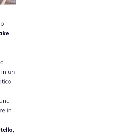
do
cake
ra
 in un
tico
 una
re in
tello,