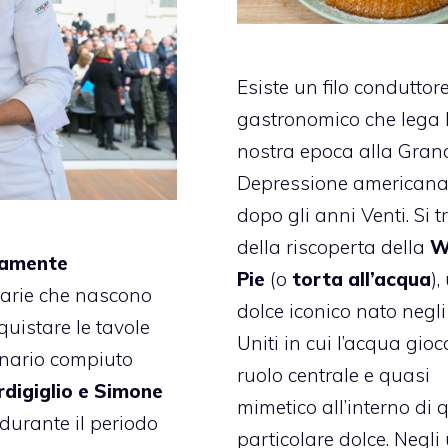
Esiste un filo conduttor
gastronomico che lega 
nostra epoca alla Gran
Depressione american
dopo gli anni Venti. Si t
della riscoperta della
W
idamente
Pie
(o
torta all’acqua
),
inarie che nascono
dolce iconico nato negli
quistare le tavole
Uniti in cui l’acqua gio
inario compiuto
ruolo centrale e quasi
rdigiglio e Simone
mimetico all’interno di 
durante il periodo
particolare dolce. Negli 