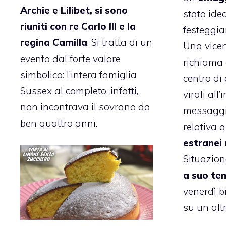
Archie e Lilibet, si sono
stato ide
riuniti con re Carlo III e la
festeggiar
regina Camilla
. Si tratta di un
Una vicend
evento dal forte valore
richiama 
simbolico: l’intera famiglia
centro di
Sussex al completo, infatti,
virali all
non incontrava il sovrano da
messaggis
ben quattro anni.
relativa a
estranei
Situazion
a suo te
venerdì b
su un alt