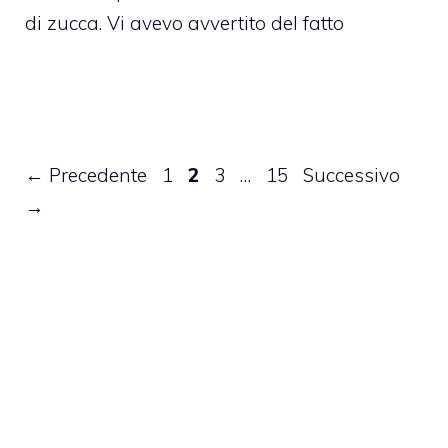
di zucca. Vi avevo avvertito del fatto
Pagina
Pagina
Pagina
Pagina
←
Precedente
1
2
3
…
15
Successivo
→