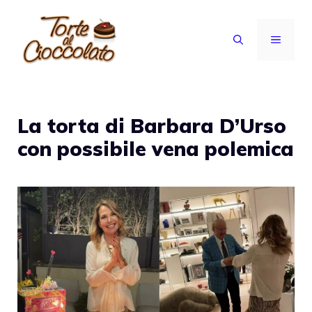
Vai
al
MENU
contenuto
La torta di Barbara D’Urso
con possibile vena polemica