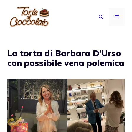
Vai
al
MENU
contenuto
La torta di Barbara D’Urso
con possibile vena polemica