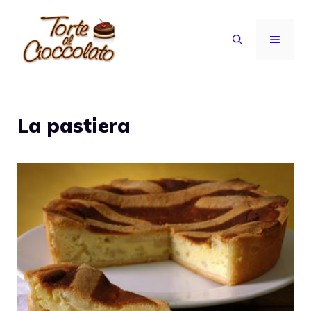
Vai
al
MENU
contenuto
La pastiera