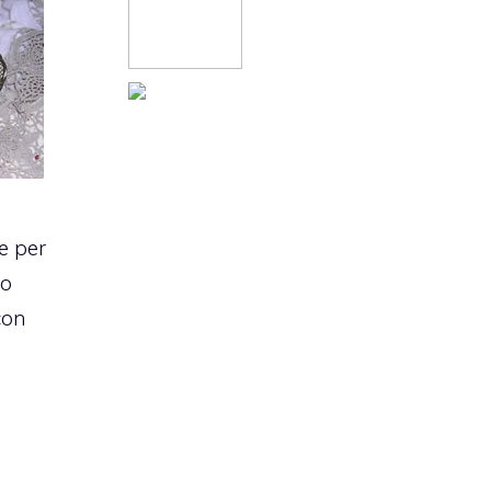
e per
to
con
i