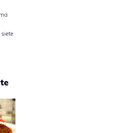
ima
l
 siete
ote