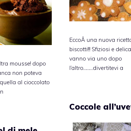
EccoÂ una nuova ricett
biscotti!!! Sfiziosi e delic
vanno via uno dopo
ltra mousse! dopo
l’altro………divertitevi a
ianca non poteva
uella al cioccolato
un
Coccole all’uve
l di mele