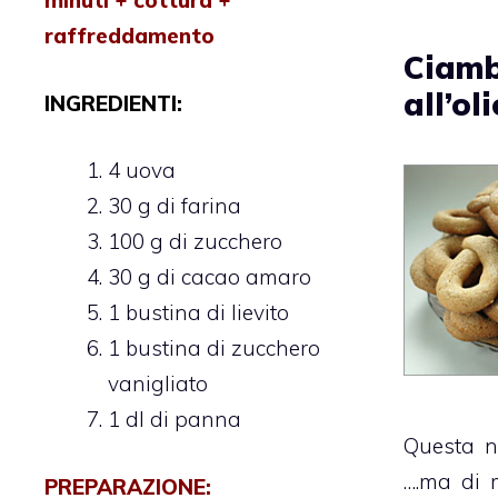
minuti + cottura +
raffreddamento
Ciamb
all’oli
INGREDIENTI:
4 uova
30 g di farina
100 g di zucchero
30 g di cacao amaro
1 bustina di lievito
1 bustina di zucchero
vanigliato
1 dl di panna
Questa n
….ma di m
PREPARAZIONE: