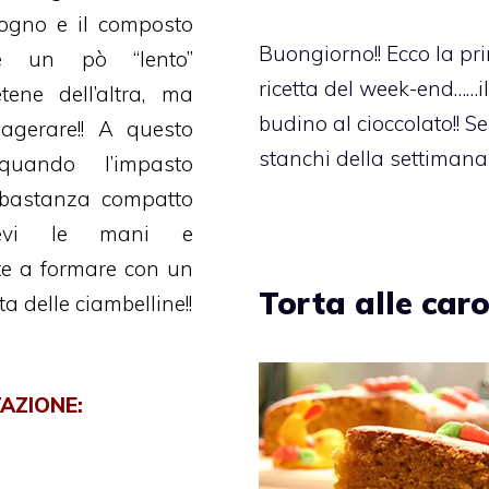
sogno e il composto
Buongiorno!! Ecco la pr
sse un pò “lento”
ricetta del week-end……i
tene dell’altra, ma
budino al cioccolato!! Se
agerare!! A questo
stanchi della settimana
quando l’impasto
bastanza compatto
atevi le mani e
te a formare con un
Torta alle car
a delle ciambelline!!
AZIONE: