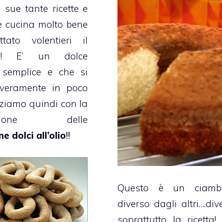
 sue tante ricette e
e cucina molto bene
tato volentieri il
io!!! E’ un dolce
 semplice e che si
veramente in poco
ziamo quindi con la
razione delle
e dolci all’olio
!!!
Questo è un
ciamb
diverso dagli altri….div
soprattutto la ricetta! 