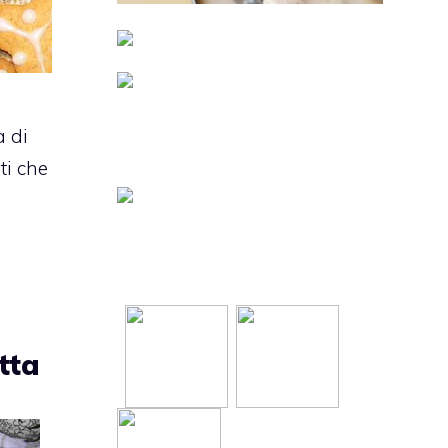
a di
ati che
tta