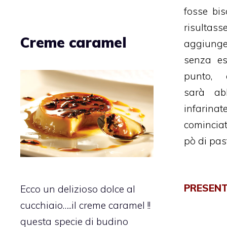
fosse bi
risulta
Creme caramel
aggiunge
senza es
punto, 
sarà ab
infarin
comincia
pò di past
PRESENT
Ecco un delizioso dolce al
cucchiaio…..il creme caramel !!
questa specie di budino