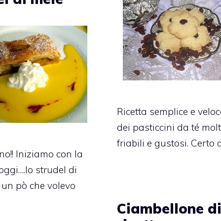
Ricetta semplice e veloc
dei pasticcini da té mol
friabili e gustosi. Certo 
o!! Iniziamo con la
 oggi….lo strudel di
a un pò che volevo
Ciambellone d