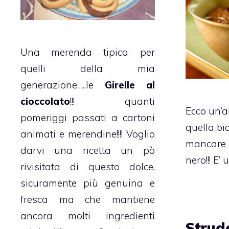
Una merenda tipica per
quelli della mia
generazione…..le
Girelle al
cioccolato
!!! quanti
Ecco un’a
pomeriggi passati a cartoni
quella b
animati e merendine!!!! Voglio
mancare q
darvi una ricetta un pò
nero!!! E’ 
rivisitata di questo dolce,
sicuramente più genuina e
fresca ma che mantiene
ancora molti ingredienti
Strude