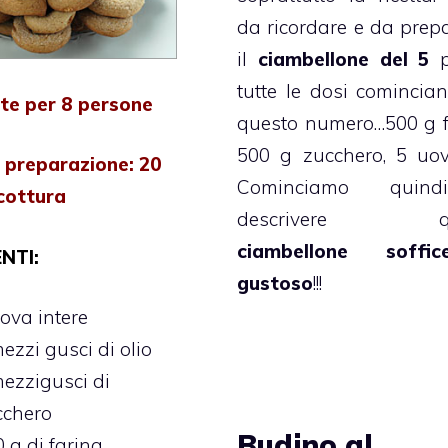
da ricordare e da prep
il
ciambellone
del 5
p
tutte le dosi comincia
te per 8 persone
questo numero…500 g f
500 g zucchero, 5 uov
 preparazione: 20
Cominciamo quin
cottura
descrivere qu
ciambellone soff
NTI:
gustoso
!!!
ova intere
ezzi gusci di olio
ezzigusci di
cchero
Budino al
 g di farina