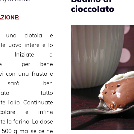
cioccolato
ZIONE:
e una ciotola e
 le uova intere e lo
ro. Iniziate a
lare per bene
vi con una frusta e
do sarà ben
amato tutto
e l’olio. Continuate
olare e infine
e la farina. La dose
a 500 g ma se ce ne