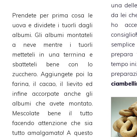
una delle
da lei ch
Prendete per prima cosa le
ho accet
uova e dividete i tuorli dagli
consigl
albumi. Gli albumi montateli
semplice
a neve mentre i tuorli
prepara 
metteteli in una terrnina e
tempo ini
sbatteteli bene con lo
prepa
zucchero. Aggiungete poi la
ciambellin
farina, il cacao, il lievito ed
infine accorpate anche gli
albumi che avete montato.
Mescolate bene il tutto
facendo attenzione che sia
tutto amalgamato! A questo