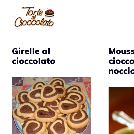
Vai
al
contenuto
Girelle al
Mouss
cioccolato
ciocco
nocci