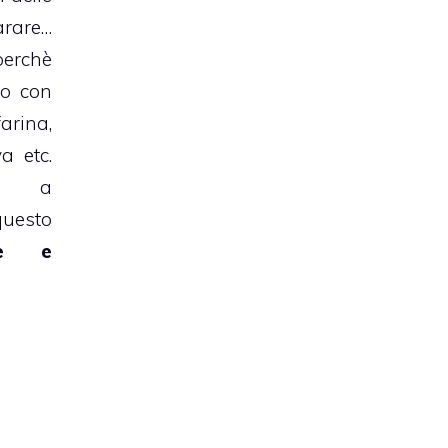
arare…
erchè
no con
arina,
a etc.
di a
esto
ice e