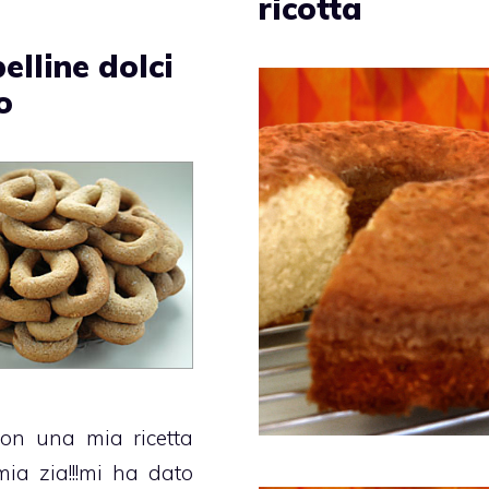
ricotta
elline dolci
o
on una mia ricetta
ia zia!!!mi ha dato