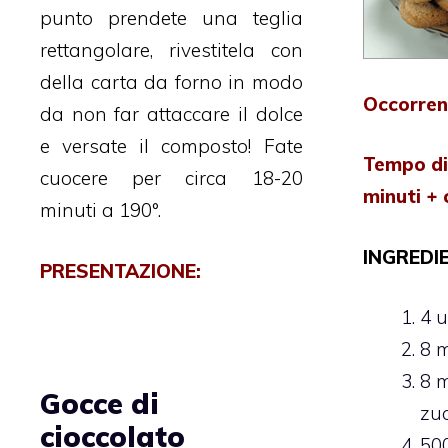
punto prendete una teglia
rettangolare, rivestitela con
della carta da forno in modo
Occorren
da non far attaccare il dolce
e versate il composto! Fate
Tempo di
cuocere per circa 18-20
minuti + 
minuti a 190°.
INGREDIE
PRESENTAZIONE:
4 u
8 m
8 m
Gocce di
zu
cioccolato
500