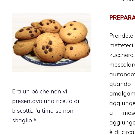
PREPARA
Prendet
metteteci
zucche
mesco
aiutando
quan
Era un pò che non vi
amalg
presentavo una ricetta di
aggiunget
biscotti…l’ultima se non
a mesc
sbaglio è
aggiunget
è di circ