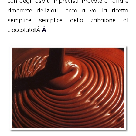
con degli ospiti imprevisti! Provate a farla e
rimarrete deliziati…….ecco a voi la ricetta
semplice semplice dello zabaione al
cioccolato!!Â
Â