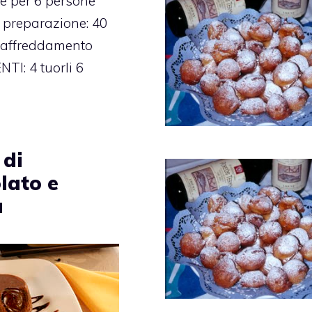
e per 6 persone
 preparazione: 40
raffreddamento
TI: 4 tuorli 6
 di
lato e
a