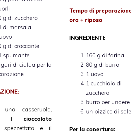
uorli
Tempo di preparazione
 g di zucchero
ora + riposo
l di marsala
’uovo
INGREDIENTI:
 g di croccante
dl spumante
160 g di farina
igari di cialda per la
80 g di burro
corazione
1 uovo
1 cucchiaio di
ZIONE:
zucchero
burro per ungere
e una casseruola,
un pizzico di sal
eci il
cioccolato
 spezzettato e il
Per la copertura: