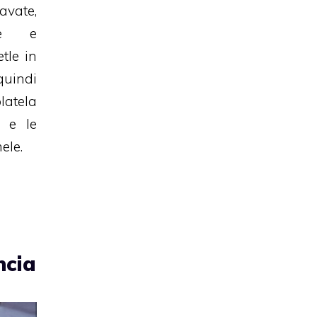
avate,
ate e
tle in
quindi
latela
o e le
ele.
ncia