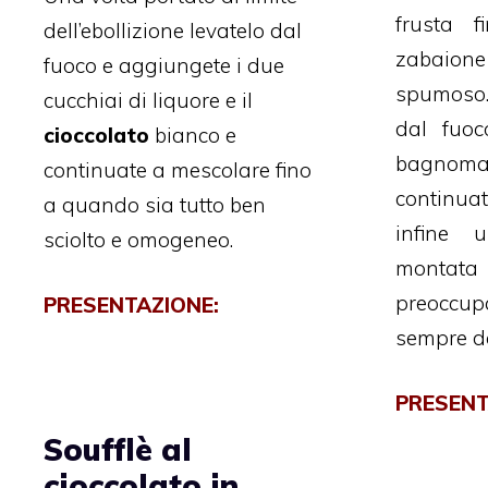
frusta 
dell’ebollizione levatelo dal
zabai
fuoco e aggiungete i due
spumoso.
cucchiai di liquore e il
dal fuoc
cioccolato
bianco e
bagnom
continuate a mescolare fino
continua
a quando sia tutto ben
infine 
sciolto e omogeneo.
monta
preoccupa
PRESENTAZIONE:
sempre da
PRESENT
Soufflè al
cioccolato in