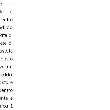
te il
te la
centro
ndi ad
ate di
ete al
astate
osto
rve un
edda.
astare
dentro
ente e
irca 1