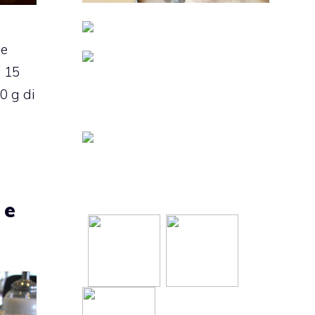
ne
 15
0 g di
 e