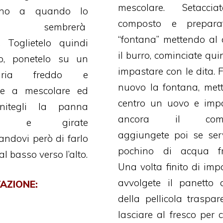
mescolare. Setaccia
fino a quando lo
composto e prepara
one sembrerà
“fontana” mettendo al 
 Toglietelo quindi
il burro, cominciate qui
o, ponetelo su un
impastare con le dita. F
aria freddo e
nuovo la fontana, mett
te a mescolare ed
centro un uovo e imp
unitegli la panna
ancora il comp
ta e girate
aggiungete poi se se
ndovi però di farlo
pochino di acqua fr
l basso verso l’alto.
Una volta finito di imp
avvolgete il panetto 
AZIONE:
della pellicola traspar
lasciare al fresco per c