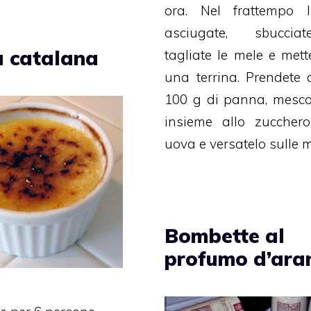
ora. Nel frattempo l
asciugate, sbucci
 catalana
tagliate le mele e mette
una terrina. Prendete 
100 g di panna, mesco
insieme allo zuccher
uova e versatelo sulle m
Bombette al
profumo d’ara