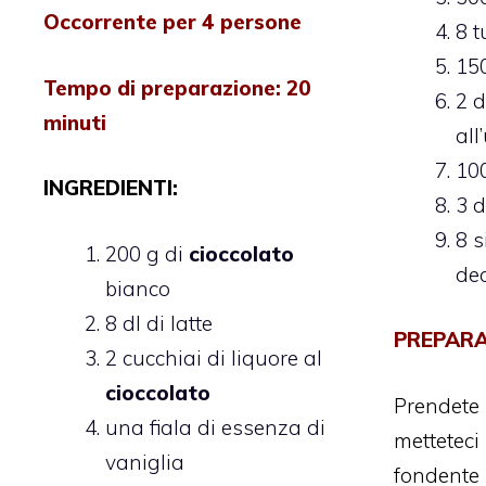
Occorrente per 4 persone
8 t
150
Tempo di preparazione: 20
2 d
minuti
all
100
INGREDIENTI:
3 
8 s
200 g di
cioccolato
de
bianco
8 dl di latte
PREPARA
2 cucchiai di liquore al
cioccolato
Prendet
una fiala di essenza di
mettet
vaniglia
fondente