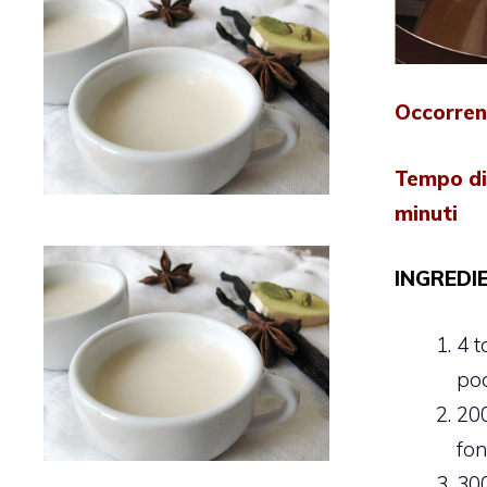
Occorren
Tempo di
minuti
INGREDIE
4 t
po
20
fo
30