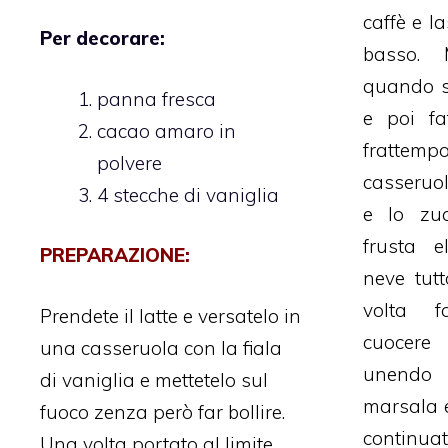
caffè e l
Per decorare:
basso. 
quando s
panna fresca
e poi fa
cacao amaro in
frattem
polvere
casseruola
4 stecche di vaniglia
e lo zu
frusta e
PREPARAZIONE:
neve tut
volta f
Prendete il latte e versatelo in
cuocer
una casseruola con la fiala
unendo 
di vaniglia e mettetelo sul
marsala 
fuoco zenza però far bollire.
continua
Una volta portato al limite