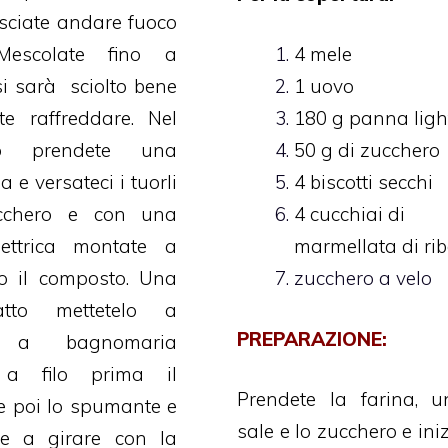
asciate andare fuoco
Mescolate fino a
4 mele
i sarà sciolto bene
1 uovo
te raffreddare. Nel
180 g panna ligh
po prendete una
50 g di zucchero
 e versateci i tuorli
4 biscotti secchi
cchero e con una
4 cucchiai di
lettrica montate a
marmellata di ri
to il composto. Una
zucchero a velo
atto mettetelo a
PREPARAZIONE:
e a bagnomaria
a filo prima il
Prendete la farina, un
e poi lo spumante e
sale e lo zucchero e ini
te a girare con la