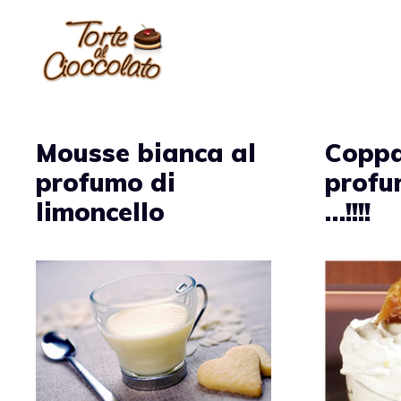
Vai
al
contenuto
Mousse bianca al
Copp
profumo di
profu
limoncello
…!!!!