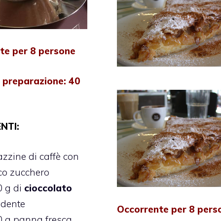
te per 8 persone
 preparazione: 40
NTI:
azzine di caffè con
co zucchero
0 g di
cioccolato
ndente
Occorrente per 8 pers
0 g panna fresca