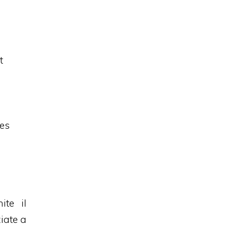
t
bes
ite il
ziate a