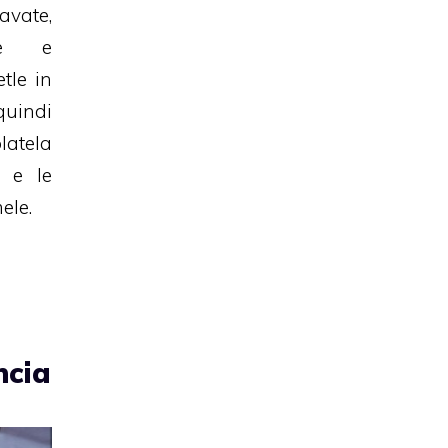
avate,
ate e
tle in
quindi
latela
o e le
ele.
ncia