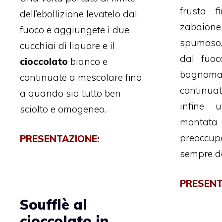
frusta 
dell’ebollizione levatelo dal
zabai
fuoco e aggiungete i due
spumoso.
cucchiai di liquore e il
dal fuoc
cioccolato
bianco e
bagnom
continuate a mescolare fino
continua
a quando sia tutto ben
infine 
sciolto e omogeneo.
monta
preoccupa
PRESENTAZIONE:
sempre da
PRESENT
Soufflè al
cioccolato in