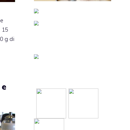
ne
 15
0 g di
 e