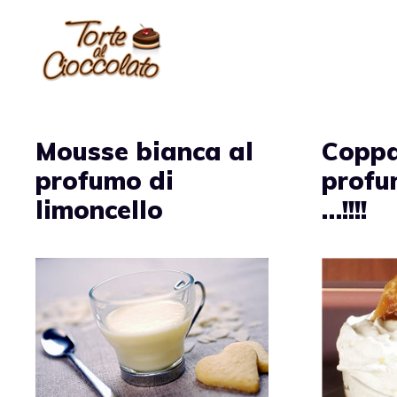
Vai
al
contenuto
Mousse bianca al
Copp
profumo di
profu
limoncello
…!!!!