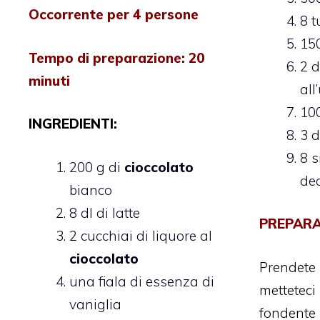
Occorrente per 4 persone
8 t
150
Tempo di preparazione: 20
2 d
minuti
all
100
INGREDIENTI:
3 
8 s
200 g di
cioccolato
de
bianco
8 dl di latte
PREPARA
2 cucchiai di liquore al
cioccolato
Prendet
una fiala di essenza di
mettet
vaniglia
fondente