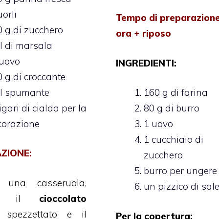
uorli
Tempo di preparazione
 g di zucchero
ora + riposo
l di marsala
’uovo
INGREDIENTI:
 g di croccante
dl spumante
160 g di farina
igari di cialda per la
80 g di burro
corazione
1 uovo
1 cucchiaio di
ZIONE:
zucchero
burro per ungere
e una casseruola,
un pizzico di sal
eci il
cioccolato
 spezzettato e il
Per la copertura: