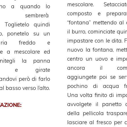
mescolare. Setaccia
fino a quando lo
composto e prepara
one sembrerà
“fontana” mettendo al 
 Toglietelo quindi
il burro, cominciate qui
o, ponetelo su un
impastare con le dita. F
aria freddo e
nuovo la fontana, mett
te a mescolare ed
centro un uovo e imp
unitegli la panna
ancora il comp
ta e girate
aggiungete poi se se
ndovi però di farlo
pochino di acqua fr
l basso verso l’alto.
Una volta finito di imp
avvolgete il panetto 
AZIONE:
della pellicola traspar
lasciare al fresco per c