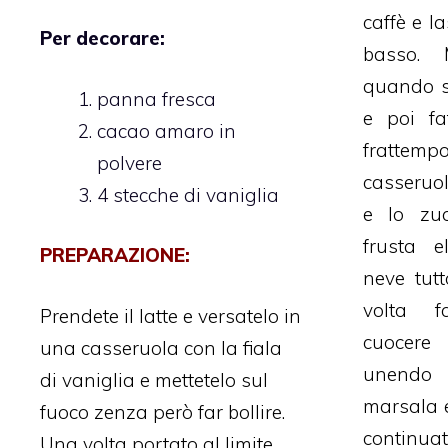
caffè e l
Per decorare:
basso. 
quando s
panna fresca
e poi fa
cacao amaro in
frattem
polvere
casseruola
4 stecche di vaniglia
e lo zu
frusta e
PREPARAZIONE:
neve tut
volta f
Prendete il latte e versatelo in
cuocer
una casseruola con la fiala
unendo 
di vaniglia e mettetelo sul
marsala 
fuoco zenza però far bollire.
continua
Una volta portato al limite