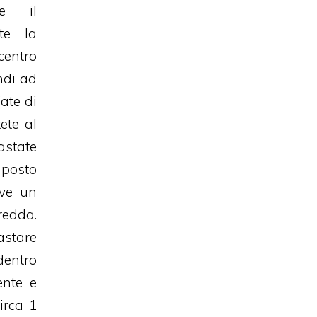
te il
te la
centro
ndi ad
ate di
ete al
astate
osto
rve un
edda.
astare
dentro
ente e
irca 1