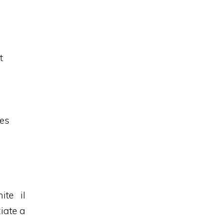
t
bes
ite il
ziate a