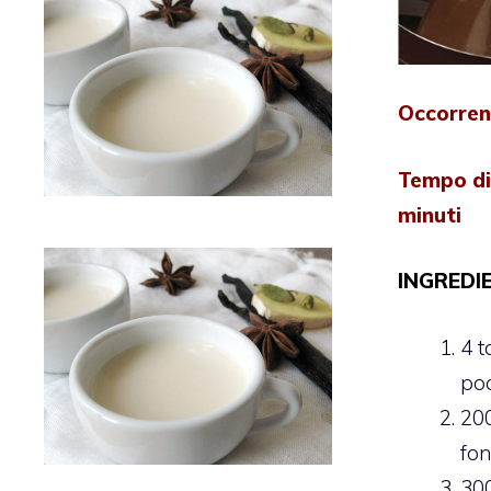
Occorren
Tempo di
minuti
INGREDIE
4 t
po
20
fo
30