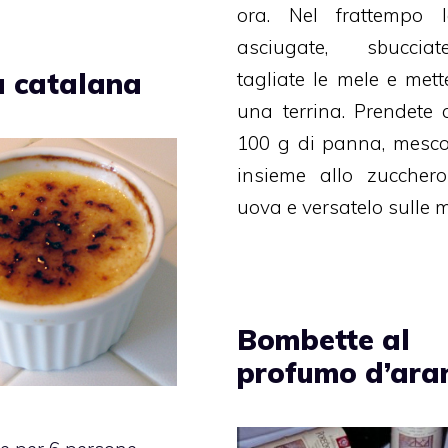
ora. Nel frattempo l
asciugate, sbucci
 catalana
tagliate le mele e mette
una terrina. Prendete 
100 g di panna, mesco
insieme allo zuccher
uova e versatelo sulle m
Bombette al
profumo d’ara