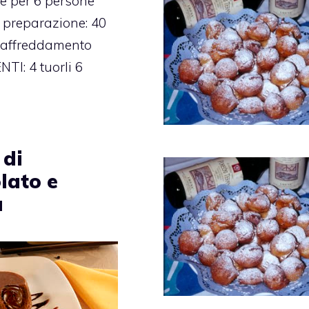
e per 6 persone
 preparazione: 40
raffreddamento
TI: 4 tuorli 6
 di
lato e
a