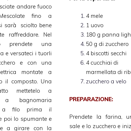
asciate andare fuoco
Mescolate fino a
4 mele
i sarà sciolto bene
1 uovo
te raffreddare. Nel
180 g panna ligh
po prendete una
50 g di zucchero
 e versateci i tuorli
4 biscotti secchi
cchero e con una
4 cucchiai di
lettrica montate a
marmellata di ri
to il composto. Una
zucchero a velo
atto mettetelo a
PREPARAZIONE:
e a bagnomaria
a filo prima il
Prendete la farina, un
e poi lo spumante e
sale e lo zucchero e ini
te a girare con la