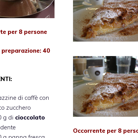
te per 8 persone
 preparazione: 40
NTI:
azzine di caffè con
co zucchero
0 g di
cioccolato
ndente
Occorrente per 8 pers
0 g panna fresca