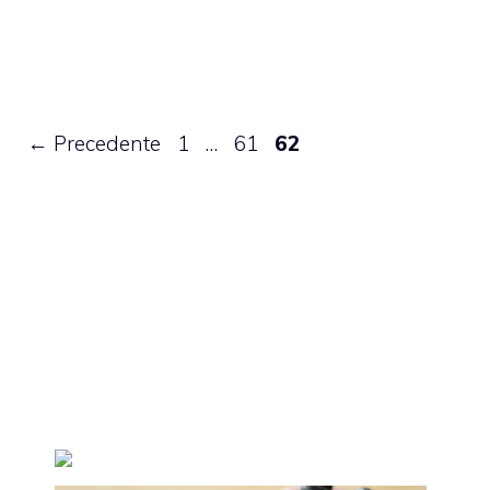
Pagina
Pagina
Pagina
←
Precedente
1
…
61
62