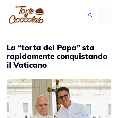
Vai
al
MENU
contenuto
La “torta del Papa” sta
rapidamente conquistando
il Vaticano