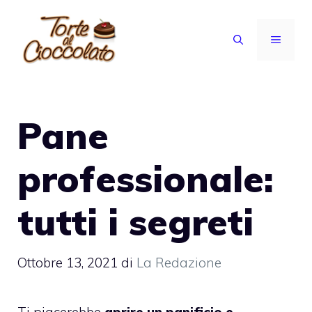
Vai
al
MENU
contenuto
Pane
professionale:
tutti i segreti
Ottobre 13, 2021
di
La Redazione
Ti piacerebbe
aprire un panificio e