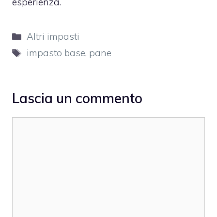
esperienza.
Categorie
Altri impasti
Tag
impasto base
,
pane
Lascia un commento
Commento