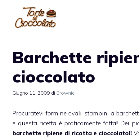
Vai
al
contenuto
Barchette ripien
cioccolato
Giugno 11, 2009
di
Brownie
Procuratevi formine ovali, stampini a barchett
e questa ricetta è praticamente fatta!! Dei pi
barchette ripiene di ricotta e cioccolato!!
V