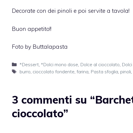
Decorate con dei pinoli e poi servite a tavola!
Buon appetito!!
Foto by Buttalapasta
Categorie
*Dessert
,
*Dolci mono dose
,
Dolce al cioccolato
,
Dolci
Tag
burro
,
cioccolato fondente
,
farina
,
Pasta sfoglia
,
pinoli
,
3 commenti su “Barchett
cioccolato”