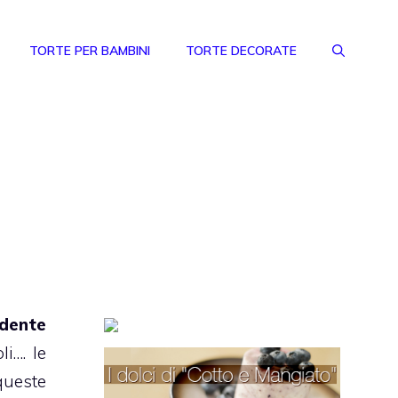
TORTE PER BAMBINI
TORTE DECORATE
ndente
i…. le
ueste