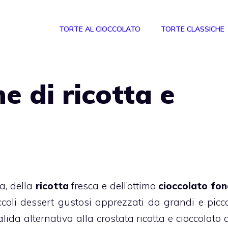
TORTE AL CIOCCOLATO
TORTE CLASSICHE
e di ricotta e
a, della
ricotta
fresca e dell’ottimo
cioccolato fo
ccoli
dessert
gustosi apprezzati da grandi e piccol
alida alternativa alla
crostata ricotta e cioccolato
q