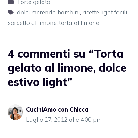
Categorie
Torte gelato
Tag
dolci merenda bambini
,
ricette light facili
,
sorbetto al limone
,
torta al limone
4 commenti su “Torta
gelato al limone, dolce
estivo light”
CuciniAmo con Chicca
Luglio 27, 2012 alle 4:00 pm