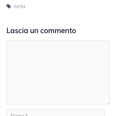
Tag
torta
Lascia un commento
Commento
Nome