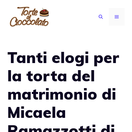
Vai
al
MENU
contenuto
Tanti elogi per
la torta del
matrimonio di
Micaela
Ramazzotti di