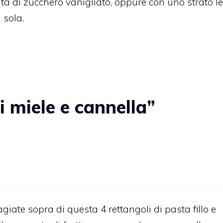
a di zucchero vanigliato, oppure con uno strato l
 sola.
 miele e cannella”
giate sopra di questa 4 rettangoli di pasta fillo e