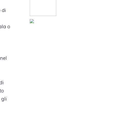
 di
ala o
nel
di
to
 gli