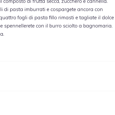
 il composto di frutta secca, zucchero e cannella.
oli di pasta imburrati e cospargete ancora con
uattro fogli di pasta fillo rimasti e tagliate il dolce
che spennellerete con il burro sciolto a bagnomaria.
a.