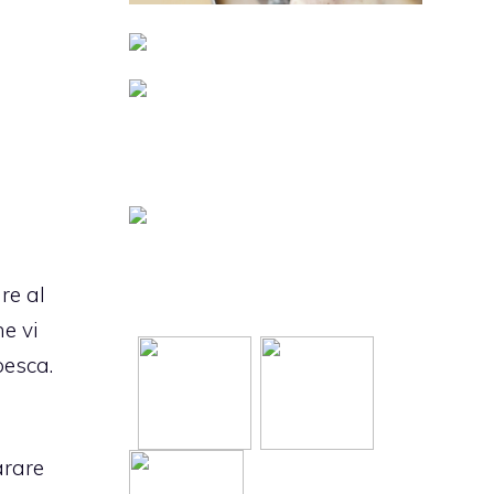
re al
e vi
pesca.
arare