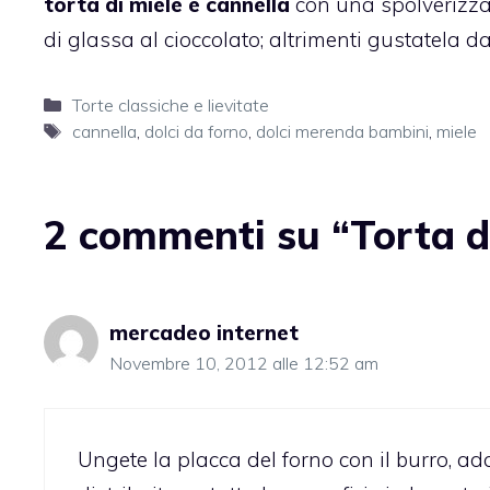
torta
di miele e cannella
con una spolverizzat
di glassa al cioccolato; altrimenti gustatela da
Categorie
Torte classiche e lievitate
Tag
cannella
,
dolci da forno
,
dolci merenda bambini
,
miele
2 commenti su “Torta di
mercadeo internet
Novembre 10, 2012 alle 12:52 am
Ungete la placca del forno con il burro, ada