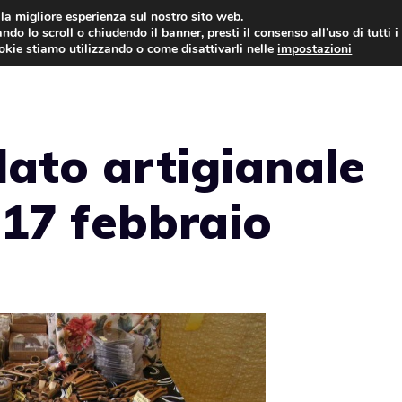
i la migliore esperienza sul nostro sito web.
ndo lo scroll o chiudendo il banner, presti il consenso all’uso di tutti i
ookie stiamo utilizzando o come disattivarli nelle
impostazioni
TORTE AL CIOCCOLATO
TORTE CLASSICHE
lato artigianale
-17 febbraio