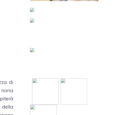
zza di
a nona
piterà
 della