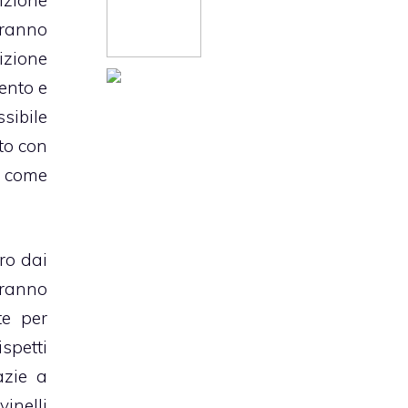
izione
ranno
izione
ento e
ssibile
ato con
o come
ro dai
tranno
te per
spetti
azie a
inelli