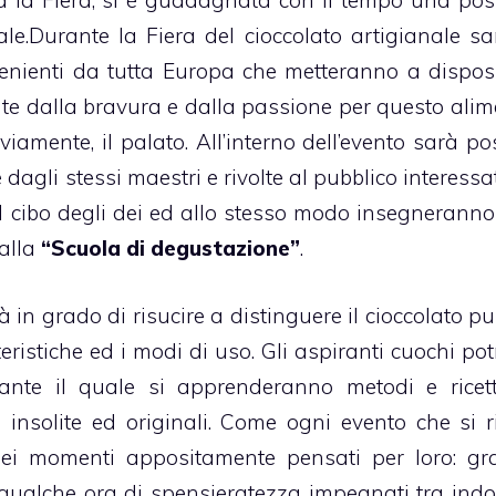
a la Fiera,
si è guadagnata con il tempo una pos
le.
Durante la
Fiera del cioccolato artigianale
sa
ovenienti da tutta Europa che metteranno a dispos
te dalla bravura e dalla passione per questo alim
vviamente, il palato. All’interno dell’evento sarà po
 dagli stessi maestri e rivolte al pubblico interess
vi al cibo degli dei ed allo stesso modo insegnerann
 alla
“Scuola di degustazione”
.
à in grado di risucire a distinguere il
cioccolato
pu
teristiche ed i modi di uso. Gli aspiranti cuochi po
nte il quale si apprenderanno metodi e ricet
 insolite ed originali. Come ogni evento che si ri
i momenti appositamente pensati per loro: gr
qualche ora di spensieratezza impegnati tra indov