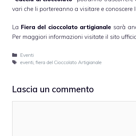
vari che li portereanno a visitare e conoscere le
La
Fiera del cioccolato artigianale
sarà anch
Per maggiori informazioni visitate il sito ufficia
Categorie
Eventi
Tag
eventi
,
fiera del Cioccolato Artigianale
Lascia un commento
Commento