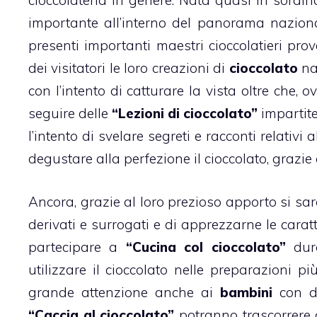
cioccolateria in genere. Nata quasi in sordin
importante all’interno del panorama naziona
presenti importanti maestri cioccolatieri pr
dei visitatori le loro creazioni di
cioccolato
na
con l’intento di catturare la vista oltre che, o
seguire delle
“Lezioni di cioccolato”
impartite
l’intento di svelare segreti e racconti relati
degustare alla perfezione il cioccolato, grazie
Ancora, grazie al loro prezioso apporto si sar
derivati e surrogati e di apprezzarne le carat
partecipare a
“Cucina col cioccolato”
dura
utilizzare il
cioccolato
nelle preparazioni più
grande attenzione anche ai
bambini
con de
“Caccia al cioccolato”
potranno trascorrere 