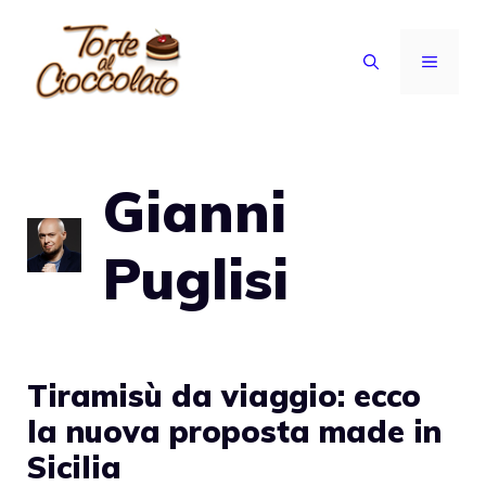
Vai
al
MENU
contenuto
Gianni
Puglisi
Tiramisù da viaggio: ecco
la nuova proposta made in
Sicilia