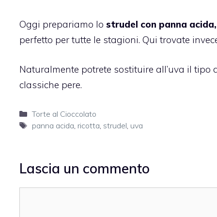
Oggi prepariamo lo
strudel con panna acida,
perfetto per tutte le stagioni. Qui trovate invec
Naturalmente potrete sostituire all’uva il tipo
classiche pere.
Categorie
Torte al Cioccolato
Tag
panna acida
,
ricotta
,
strudel
,
uva
Lascia un commento
Commento