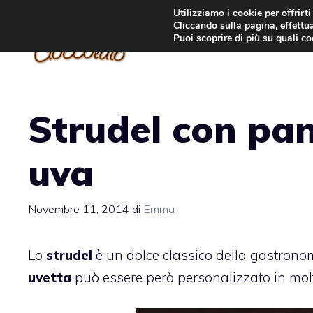
Vai
Utilizziamo i cookie per offrirt
Cliccando sulla pagina, effettua
al
Puoi scoprire di più su quali c
contenuto
Strudel con pan
uva
Novembre 11, 2014
di
Emma
Lo
strudel
è un dolce classico della gastronom
uvetta
può essere però personalizzato in molt