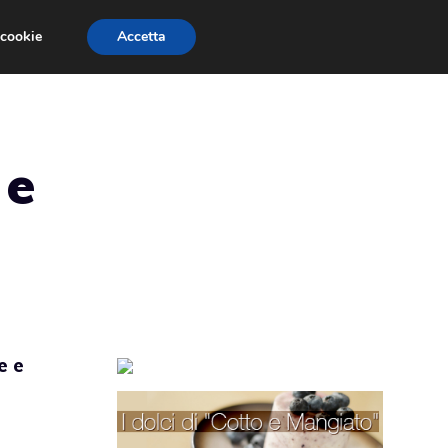
 cookie
Accetta
TORTE PER BAMBINI
TORTE DECORATE
 e
e e