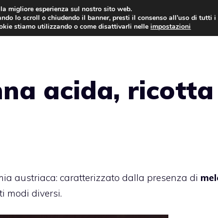
i la migliore esperienza sul nostro sito web.
ndo lo scroll o chiudendo il banner, presti il consenso all’uso di tutti i
ookie stiamo utilizzando o come disattivarli nelle
impostazioni
TORTE AL CIOCCOLATO
TORTE CLASSICHE
na acida, ricotta
ia austriaca: caratterizzato dalla presenza di
mel
i modi diversi.