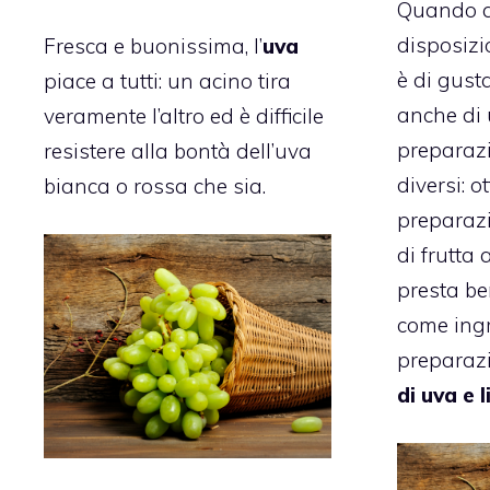
Quando a
disposizio
Fresca e buonissima, l’
uva
è di gust
piace a tutti: un acino tira
anche di u
veramente l’altro ed è difficile
preparazio
resistere alla bontà dell’uva
diversi: o
bianca o rossa che sia.
preparazi
di frutta 
presta b
come ingr
preparazi
di uva e 