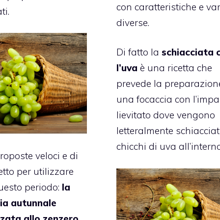
con caratteristiche e var
ti.
diverse.
Di fatto la
schiacciata 
l’uva
è una ricetta che
prevede la preparazion
una focaccia con l’impa
lievitato dove vengono
letteralmente schiacciati
chicchi di uva all’interno
roposte veloci e di
etto per utilizzare
questo periodo:
la
a autunnale
zata allo zenzero,