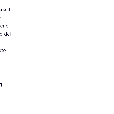
 e il
e
iene
a del
ato.
n