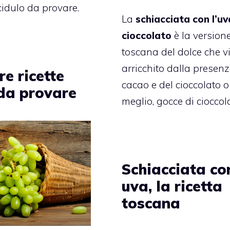
idulo da provare.
La
schiacciata con l’uva
cioccolato
è la version
toscana del dolce che v
arricchito dalla presenz
re ricette
cacao e del cioccolato o
 da provare
meglio, gocce di cioccol
Schiacciata co
uva, la ricetta
toscana