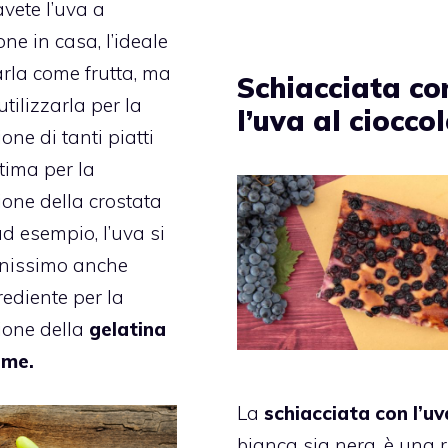
vete l’uva a
ne in casa, l’ideale
arla come frutta, ma
Schiacciata co
tilizzarla per la
l’uva al ciocco
ne di tanti piatti
ttima per la
one della crostata
ad esempio, l’uva si
enissimo anche
ediente per la
one della
gelatina
lime.
La
schiacciata con l’uv
bianca sia nera, è una r