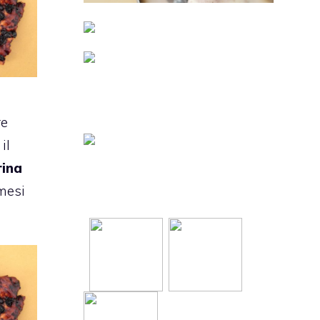
re
il
rina
 mesi