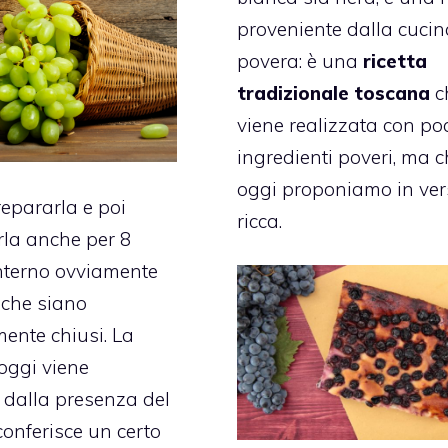
proveniente dalla cuci
povera: è una
ricetta
tradizionale toscana
c
viene realizzata con po
ingredienti poveri, ma 
oggi proponiamo in ver
repararla e poi
ricca.
la anche per 8
interno ovviamente
i che siano
ente chiusi. La
 oggi viene
a dalla presenza del
onferisce un certo