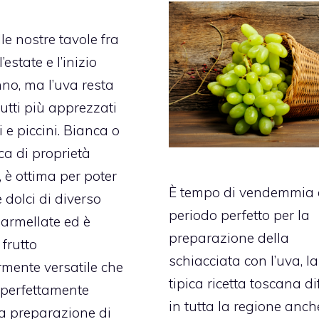
le nostre tavole fra
l’estate e l’inizio
nno, ma l’uva resta
rutti più apprezzati
 e piccini. Bianca o
ca di proprietà
, è ottima per poter
È tempo di vendemmia e
 dolci di diverso
periodo perfetto per la
armellate ed è
preparazione della
frutto
schiacciata con l’uva, la
rmente versatile che
tipica ricetta toscana d
 perfettamente
in tutta la regione anch
a preparazione di