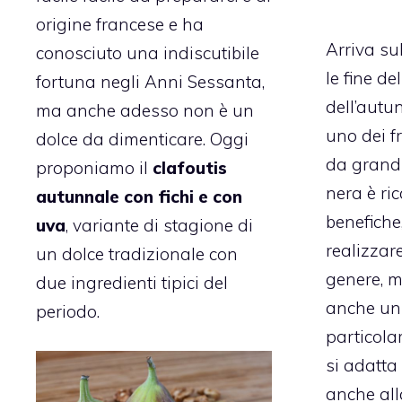
origine francese e ha
Arriva sul
conosciuto una indiscutibile
le fine del
fortuna negli Anni Sessanta,
dell’autu
ma anche adesso non è un
uno dei f
dolce da dimenticare. Oggi
da grandi
proponiamo il
clafoutis
nera è ric
autunnale con fichi e con
benefiche
uva
, variante di stagione di
realizzare
un dolce tradizionale con
genere, m
due ingredienti tipici del
anche un 
periodo.
particola
si adatta
anche all