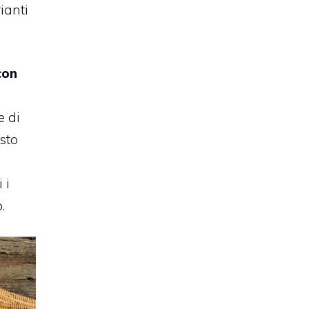
ianti
con
e di
sto
 i
.