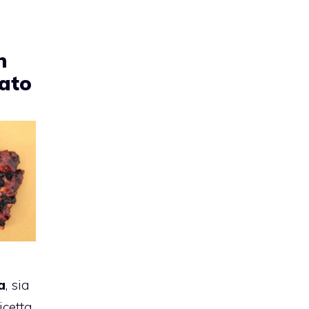
n
lato
a
, sia
icetta