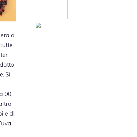
nera o
tutte
oter
adatto
e. Si
a 00
altro
ile di
’uva.