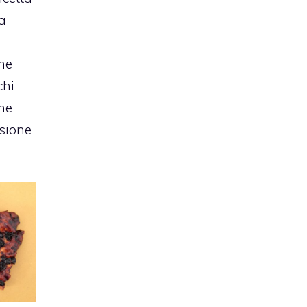
na
he
chi
che
sione