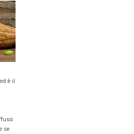
d è il
iffusa
e se