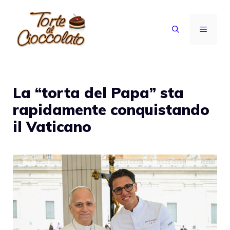
Vai
al
MENU
contenuto
La “torta del Papa” sta
rapidamente conquistando
il Vaticano