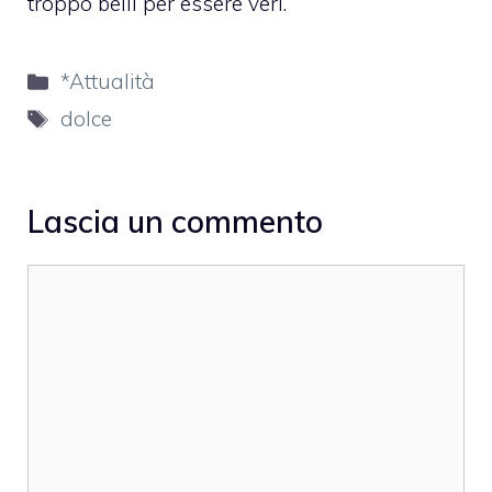
troppo belli per essere veri.
Categorie
*Attualità
Tag
dolce
Lascia un commento
Commento