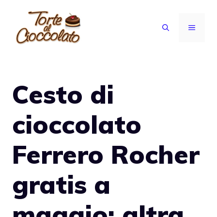
Vai
al
MENU
contenuto
Cesto di
cioccolato
Ferrero Rocher
gratis a
maggio: altra