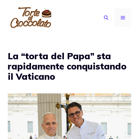
Vai
al
MENU
contenuto
La “torta del Papa” sta
rapidamente conquistando
il Vaticano