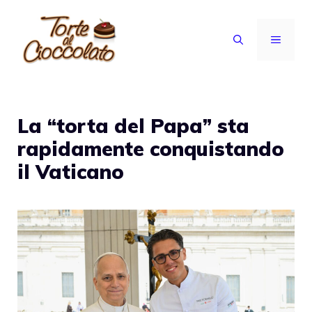
Vai
al
MENU
contenuto
La “torta del Papa” sta
rapidamente conquistando
il Vaticano