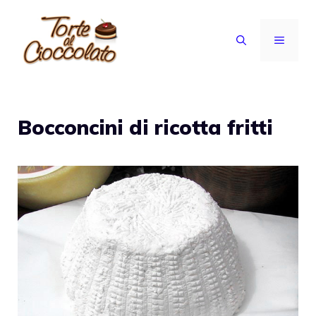
Vai
al
MENU
contenuto
Bocconcini di ricotta fritti