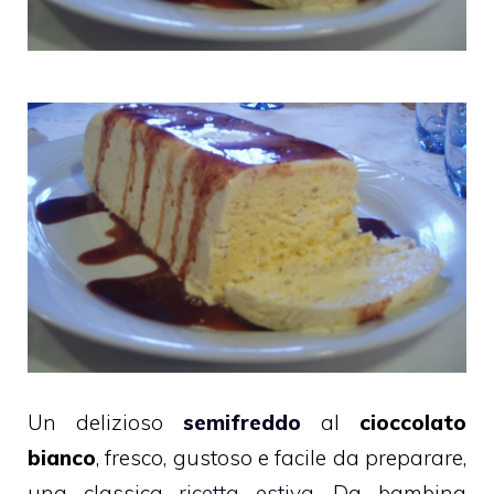
Un delizioso
semifreddo
al
cioccolato
bianco
, fresco, gustoso e facile da preparare,
una classica
ricetta estiva
. Da bambina