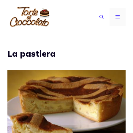
Vai
al
MENU
contenuto
La pastiera