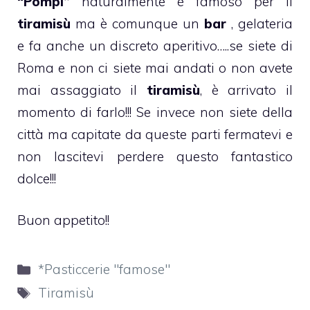
“Pompi”
naturalmente è famoso per il
tiramisù
ma è comunque un
bar
, gelateria
e fa anche un discreto aperitivo…..se siete di
Roma e non ci siete mai andati o non avete
mai assaggiato il
tiramisù
, è arrivato il
momento di farlo!!! Se invece non siete della
città ma capitate da queste parti fermatevi e
non lascitevi perdere questo fantastico
dolce!!!
Buon appetito!!
Categorie
*Pasticcerie "famose"
Tag
Tiramisù