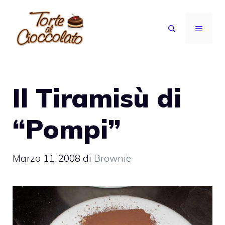
Vai
al
MENU
contenuto
Il Tiramisù di
“Pompi”
Marzo 11, 2008
di
Brownie