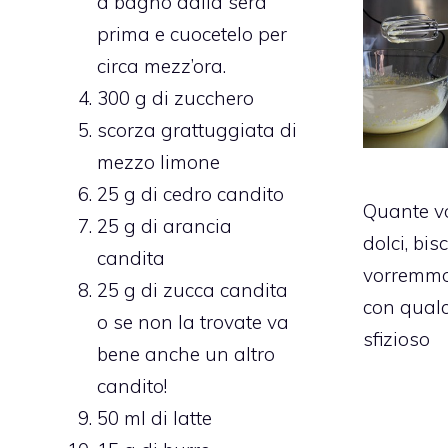
a bagno dalla sera
prima e cuocetelo per
circa mezz’ora.
300 g di zucchero
scorza grattuggiata di
mezzo limone
25 g di cedro candito
Quante v
25 g di arancia
dolci, bisc
candita
vorremmo
25 g di zucca candita
con qual
o se non la trovate va
sfizioso
bene anche un altro
candito!
50 ml di latte