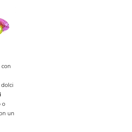
e con
 dolci
i
 o
con un