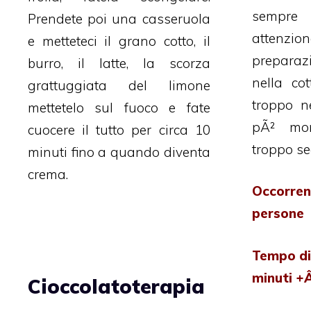
sempre
Prendete poi una casseruola
atten
e metteteci il grano cotto, il
preparaz
burro, il latte, la scorza
nella cot
grattuggiata del limone
troppo n
mettetelo sul fuoco e fate
pÃ² mor
cuocere il tutto per circa 10
troppo sec
minuti fino a quando diventa
crema.
Occorr
persone
Tempo di
minuti +
Cioccolatoterapia