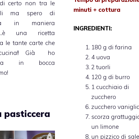
di certo non tra le
minuti + cottura
ili ma spero di
erla in maniera
INGREDIENTI:
e….è una ricetta
ra le tante carte che
180 g di farina
cucina!! Già ho
4 uova
olina in bocca
2 tuorli
mo!
120 g di burro
1 cucchiaio di
zucchero
zucchero vanigli
 pasticcera
scorza grattuggi
un limone
un pizzico di sal