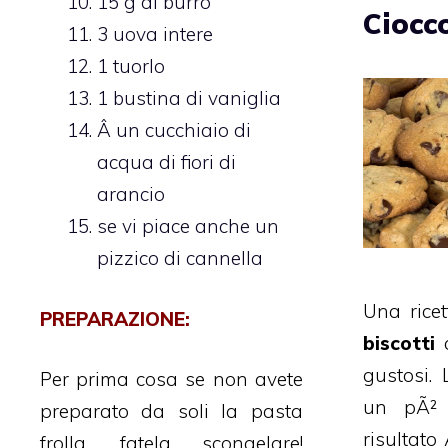
15 g di burro
Ciocc
3 uova intere
1 tuorlo
1 bustina di vaniglia
Â un cucchiaio di
acqua di fiori di
arancio
se vi piace anche un
pizzico di cannella
Una ricet
PREPARAZIONE:
biscotti
gustosi.
Per prima cosa se non avete
un pÃ² 
preparato da soli la pasta
risultato
frolla, fatela scongelare!