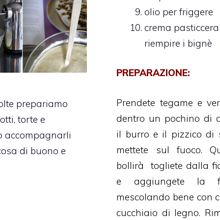
olio per friggere
crema pasticcera
riempire i bignè
PREPARAZIONE:
Prendete
tegame e ver
olte prepariamo
dentro un pochino di 
otti, torte e
il burro e il pizzico di
 accompagnarli
mettete sul fuoco. Q
cosa di buono e
bollirà togliete dalla 
e aggiungete la fa
mescolando bene con 
cucchiaio di legno. Rim