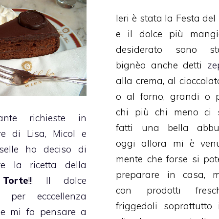
Ieri è stata la Festa de
e il dolce più mangi
desiderato sono st
bignèo anche detti
ze
alla crema, al cioccolato,
o al forno, grandi o pi
chi più chi meno ci 
nte richieste in
fatti una bella abbuff
re di Lisa, Micol e
oggi allora mi è ven
elle ho deciso di
mente che forse si po
re la ricetta della
preparare in casa, m
Torte
!!! Il dolce
con prodotti fres
o per ecccellenza
friggedoli soprattutto
he mi fa pensare a