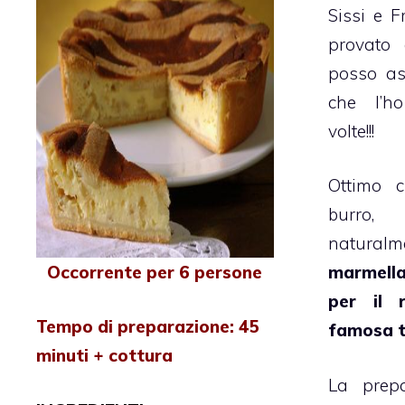
Sissi e 
provato
posso as
che l’h
volte!!!
Ottimo
burro,
natur
Occorrente per 6 persone
marmell
per il 
Tempo di preparazione: 45
famosa
minuti + cottura
La prep