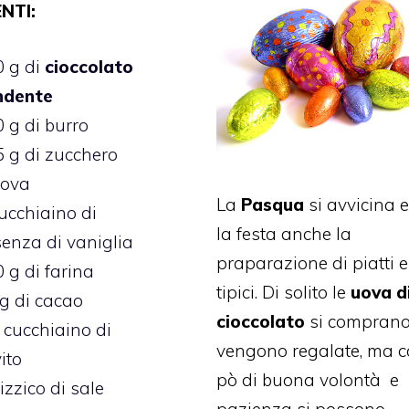
NTI:
0 g di
cioccolato
ndente
 g di burro
 g di zucchero
uova
La
Pasqua
si avvicina 
ucchiaino di
la festa anche la
enza di vaniglia
praparazione di piatti e
 g di farina
tipici. Di solito le
uova d
g di cacao
cioccolato
si comprano
 cucchiaino di
vengono regalate, ma 
vito
pò di buona volontà e
izzico di sale
pazienza si possono