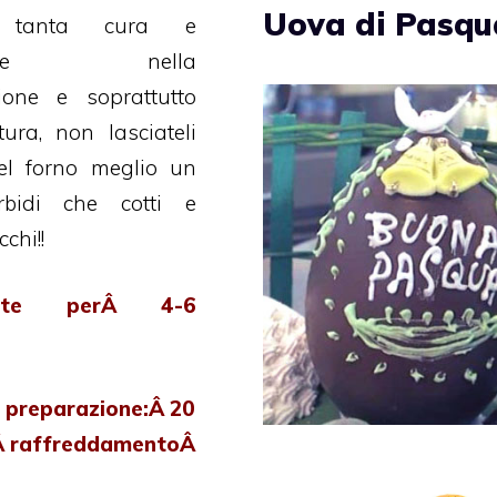
Uova di Pasqu
 tanta cura e
zione nella
ione e soprattutto
tura, non lasciateli
el forno meglio un
bidi che cotti e
chi!!
ente perÂ 4-6
 preparazione:Â 20
Â raffreddamentoÂ