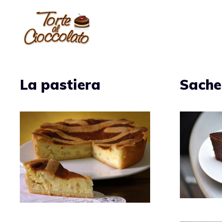
Vai
al
contenuto
La pastiera
Sache