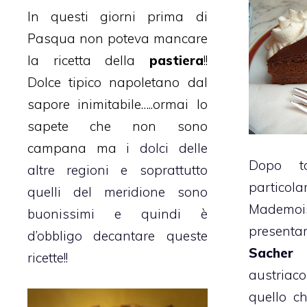
In questi giorni prima di
Pasqua non poteva mancare
la ricetta della
pastiera
!!
Dolce tipico napoletano dal
sapore inimitabile…..ormai lo
sapete che non sono
campana ma
i dolci delle
Dopo ta
altre regioni e soprattutto
particola
quelli del meridione sono
Mademois
buonissimi e quindi è
presenta
d’obbligo decantare queste
Sacher 
ricette!!
austriac
quello c