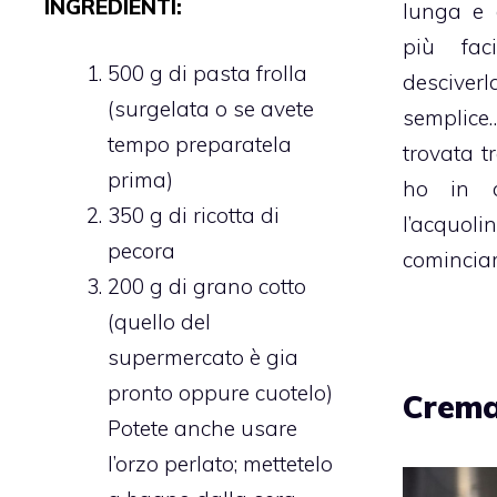
INGREDIENTI:
lunga e 
più fac
500 g di pasta frolla
desciv
(surgelata o se avete
semplic
tempo preparatela
trovata t
prima)
ho in 
350 g di ricotta di
l’acqu
pecora
comincia
200 g di grano cotto
(quello del
supermercato è gia
pronto oppure cuotelo)
Crema
Potete anche usare
l’orzo perlato; mettetelo