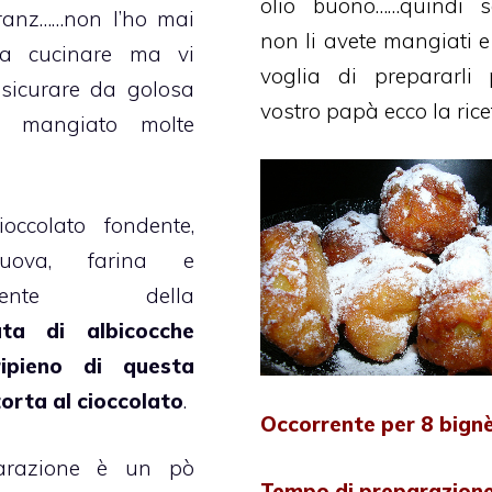
olio buono……quindi s
Franz……non l’ho mai
non li avete mangiati e
 a cucinare ma vi
voglia di prepararli 
sicurare da golosa
vostro papà ecco la ricet
o mangiato molte
cioccolato fondente
,
 uova, farina e
almente della
ata di albicocche
ripieno di questa
torta al cioccolato
.
Occorrente per 8 bign
arazione è un pò
Tempo di preparazione