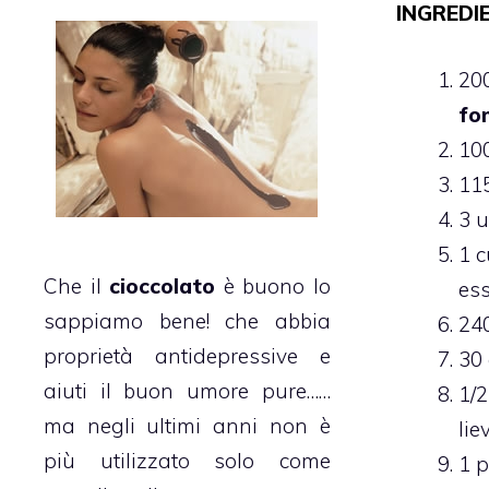
INGREDIE
20
fo
100
115
3 
1 c
Che il
cioccolato
è buono lo
ess
sappiamo bene! che abbia
240
proprietà antidepressive
e
30 
aiuti il buon umore pure……
1/2
ma negli ultimi anni non è
lie
più utilizzato solo come
1 p