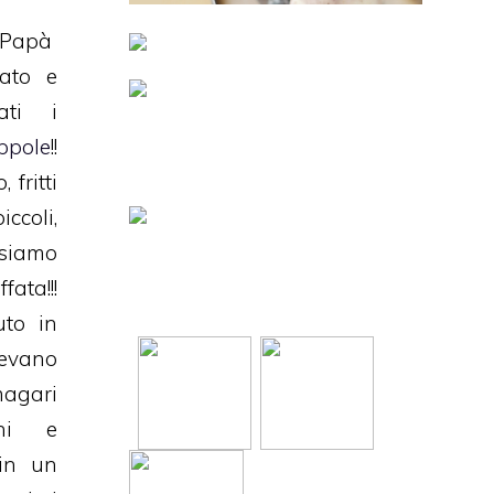
l Papà
ato e
ati i
ppole
!!
 fritti
ccoli,
siamo
ata!!!
uto in
tevano
agari
chi e
 in un