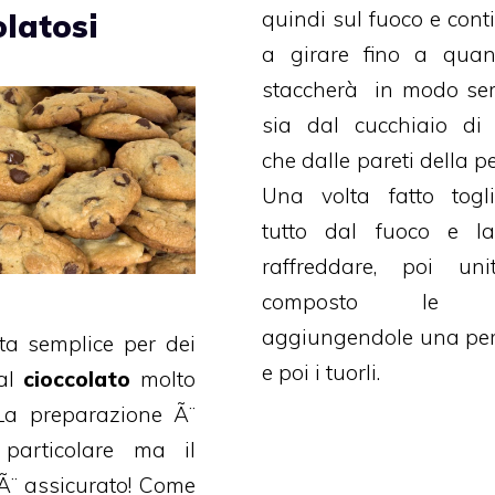
quindi sul fuoco e cont
olatosi
a girare fino a quan
staccherà in modo se
sia dal cucchiaio di
che dalle pareti della p
Una volta fatto togli
tutto dal fuoco e la
raffreddare, poi uni
composto le 
aggiungendole una per
ta semplice per dei
e poi i tuorli.
al
cioccolato
molto
 La preparazione Ã¨
particolare ma il
 Ã¨ assicurato! Come