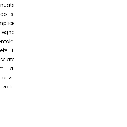
inuate
do si
mplice
 legno
entola.
ete il
sciate
te al
uova
 volta