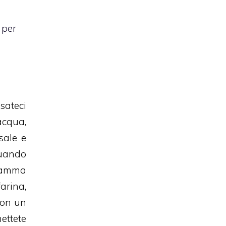
 per
sateci
acqua,
 sale e
uando
fiamma
rina,
con un
ettete