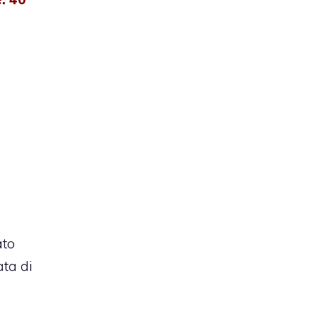
ato
ata di
e