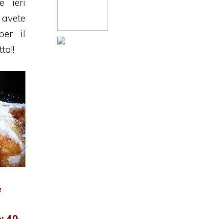
e ieri
 avete
per il
ta!!
è
: 40