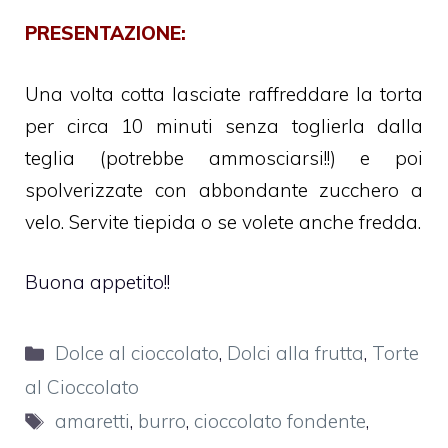
PRESENTAZIONE:
Una volta cotta lasciate raffreddare la torta
per circa 10 minuti senza toglierla dalla
teglia (potrebbe ammosciarsi!!) e poi
spolverizzate con abbondante zucchero a
velo. Servite tiepida o se volete anche fredda.
Buona appetito!!
Categorie
Dolce al cioccolato
,
Dolci alla frutta
,
Torte
al Cioccolato
Tag
amaretti
,
burro
,
cioccolato fondente
,