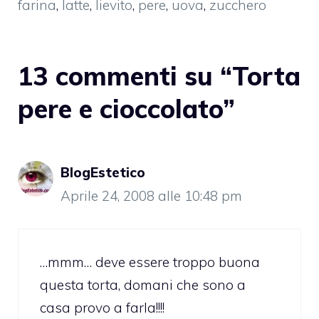
farina
,
latte
,
lievito
,
pere
,
uova
,
zucchero
13 commenti su “Torta
pere e cioccolato”
BlogEstetico
Aprile 24, 2008 alle 10:48 pm
…mmm… deve essere troppo buona
questa torta, domani che sono a
casa provo a farla!!!!