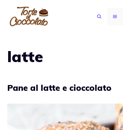
Vai
al
MENU
contenuto
latte
Pane al latte e cioccolato