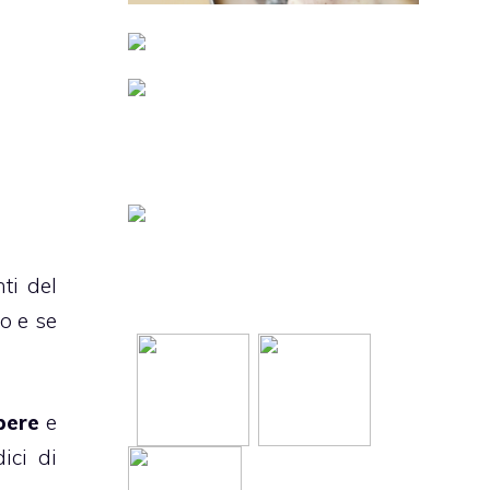
ti del
o e se
pere
e
ici di