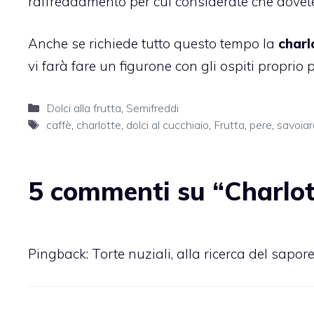
raffreddamento per cui considerate che dovete 
Anche se richiede tutto questo tempo la
charl
vi farà fare un figurone con gli ospiti proprio
Categorie
Dolci alla frutta
,
Semifreddi
Tag
caffè
,
charlotte
,
dolci al cucchiaio
,
Frutta
,
pere
,
savoiar
5 commenti su “Charlott
Pingback:
Torte nuziali, alla ricerca del sapor