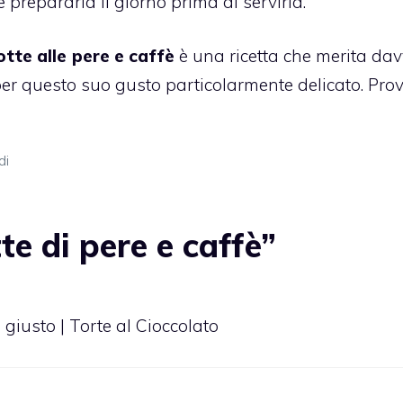
prepararla il giorno prima di servirla.
otte alle
pere
e
caffè
è una ricetta che merita dav
 per questo suo gusto particolarmente delicato. Prov
di
e di pere e caffè”
e giusto | Torte al Cioccolato