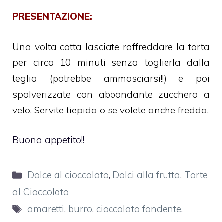
PRESENTAZIONE:
Una volta cotta lasciate raffreddare la torta
per circa 10 minuti senza toglierla dalla
teglia (potrebbe ammosciarsi!!) e poi
spolverizzate con abbondante zucchero a
velo. Servite tiepida o se volete anche fredda.
Buona appetito!!
Categorie
Dolce al cioccolato
,
Dolci alla frutta
,
Torte
al Cioccolato
Tag
amaretti
,
burro
,
cioccolato fondente
,