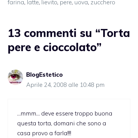
farina
,
latte
,
lievito
,
pere
,
uova
,
zucchero
13 commenti su “Torta
pere e cioccolato”
BlogEstetico
Aprile 24, 2008 alle 10:48 pm
…mmm… deve essere troppo buona
questa torta, domani che sono a
casa provo a farla!!!!