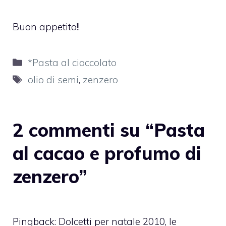
Buon appetito!!
Categorie
*Pasta al cioccolato
Tag
olio di semi
,
zenzero
2 commenti su “Pasta
al cacao e profumo di
zenzero”
Pingback:
Dolcetti per natale 2010, le