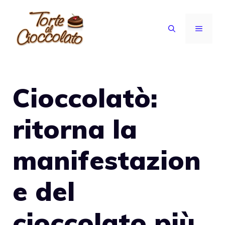
Vai
al
MENU
contenuto
Cioccolatò:
ritorna la
manifestazion
e del
cioccolato più