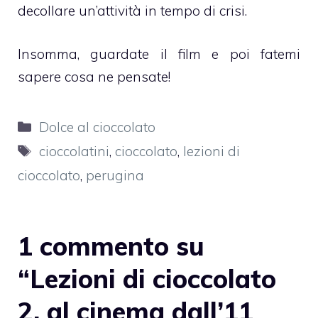
decollare un’attività in tempo di crisi.
Insomma, guardate il film e poi fatemi
sapere cosa ne pensate!
Categorie
Dolce al cioccolato
Tag
cioccolatini
,
cioccolato
,
lezioni di
cioccolato
,
perugina
1 commento su
“Lezioni di cioccolato
2, al cinema dall’11